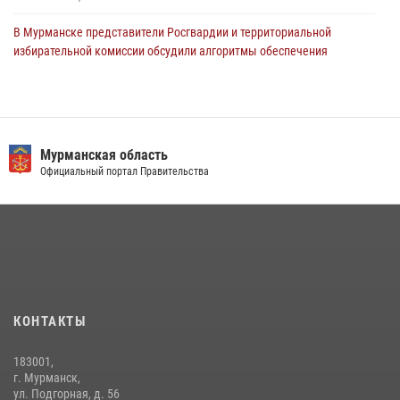
В Мурманске представители Росгвардии и территориальной
избирательной комиссии обсудили алгоритмы обеспечения
безопасности в период выборов
16 июля 2026, 07:26
В Кандалакше росгвардейцы задержали дебошира, устроившего
конфликт в гостинице
Мурманская область
Официальный портал Правительства
13 июля 2026, 09:11
В Мурманске сотрудники Росгвардии задержали мужчину,
скрывавшегося от правосудия
16 июля 2026, 08:31
Первый Мурманский терминал» передал Управлению Росгвардии
по Мурманской области новый автомобиль для несения службы
КОНТАКТЫ
21 июля 2026, 08:15
1
183001,
В Мурманске росгвардейцы задержали женщину, пытавшуюся
г. Мурманск,
похитить одежду из гипермаркета
ул. Подгорная, д. 56