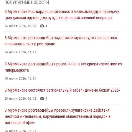
03 августа 2026, 12:23
4
ПОПУЛЯРНЫЕ НОВОСТИ
В Мурманске Росгвардия организовала безвозмездную передачу
Сотрудники вневедомственной охраны Росгвардии пресекли
гражданами оружия для нужд специальной военной операции
хулиганские действия дебошира на автозаправочной станции
города Кандалакши
15 июля 2026, 06:30
4
03 августа 2026, 09:12
В Мурманске росгвардейцы задержали мужчину, отказавшегося
оплачивать счёт в ресторане
Сотрудники Росгвардии провели инструктаж по
антитеррористической защищенности для членов избирательных
14 июля 2026, 11:27
комиссий в преддверии выборов
В Мурманске росгвардейцы пресекли попытку кражи косметики из
31 июля 2026, 08:48
3
гипермаркета
Сотрудники Росгвардии задержали мужчину, не оплатившего счет в
10 июля 2026, 12:31
ресторане
В Мурманске состоялся региональный забег «Динамо бежит 2026»
30 июля 2026, 14:09
28 июля 2026, 08:02
4
В Управлении Росгвардии по Мурманской области прошло пожарно-
тактическое занятие совместно с МЧС России
В Мурманске росгвардейцы пресекли хулиганские действия
местной жительницы, нарушавшей общественный порядок в
30 июля 2026, 14:05
магазине - буфете
15 июля 2026, 14:01