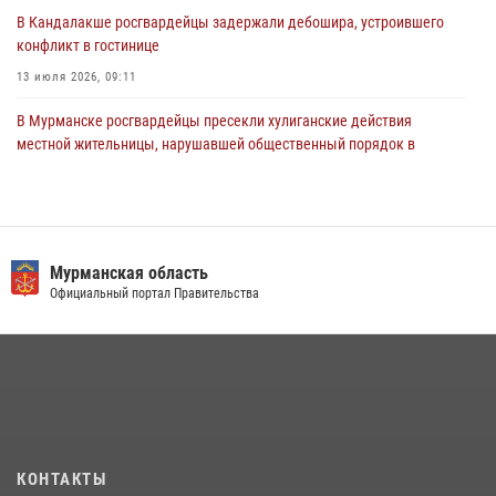
равноапостольного великого князя Владимира
В Кандалакше росгвардейцы задержали дебошира, устроившего
конфликт в гостинице
29 июля 2026, 12:17
4
13 июля 2026, 09:11
В Мурманске росгвардейцы пресекли хулиганские действия
местной жительницы, нарушавшей общественный порядок в
магазине - буфете
15 июля 2026, 14:01
В Мурманске представители Росгвардии и территориальной
избирательной комиссии обсудили алгоритмы обеспечения
Мурманская область
безопасности в период выборов
Официальный портал Правительства
16 июля 2026, 07:26
В Мурманске состоялся региональный забег «Динамо бежит 2026»
28 июля 2026, 08:02
4
В Мурманске сотрудники Росгвардии задержали мужчину,
скрывавшегося от правосудия
КОНТАКТЫ
16 июля 2026, 08:31