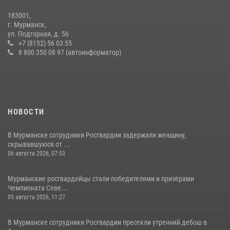
183001,
Первый Мурманский терминал» передал Управлению Росгвардии
г. Мурманск,
по Мурманской области новый автомобиль для несения службы
ул. Подгорная, д. 56
+7 (8152) 56 03 55
21 июля 2026, 08:15
1
8 800 350 08 97 (автоинформатор)
НОВОСТИ
В Мурманске сотрудники Росгвардии задержали женщину,
скрывавшуюся от ...
06 августа 2026, 07:53
Мурманские росгвардейцы стали победителями и призёрами
Чемпионата Севе...
05 августа 2026, 11:27
В Мурманске сотрудники Росгвардии пресекли утренний дебош в