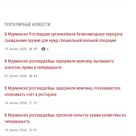
Сотрудники вневедомственной охраны Росгвардии пресекли
хулиганские действия дебошира на автозаправочной станции
города Кандалакши
ПОПУЛЯРНЫЕ НОВОСТИ
03 августа 2026, 09:12
В Мурманске Росгвардия организовала безвозмездную передачу
гражданами оружия для нужд специальной военной операции
Сотрудники Росгвардии провели инструктаж по
антитеррористической защищенности для членов избирательных
15 июля 2026, 06:30
4
комиссий в преддверии выборов
В Мурманске росгвардейцы задержали мужчину, выпившего
31 июля 2026, 08:48
3
алкоголь прямо в гипермаркете
Сотрудники Росгвардии задержали мужчину, не оплатившего счет в
07 июля 2026, 08:44
ресторане
В Мурманске росгвардейцы задержали мужчину, отказавшегося
30 июля 2026, 14:09
оплачивать счёт в ресторане
В Управлении Росгвардии по Мурманской области прошло пожарно-
14 июля 2026, 11:27
тактическое занятие совместно с МЧС России
В Мурманске росгвардейцы пресекли попытку кражи косметики из
30 июля 2026, 14:05
гипермаркета
В Управлении Росгвардии по Мурманской области состоялось
10 июля 2026, 12:31
богослужение, посвященное Дню памяти святого