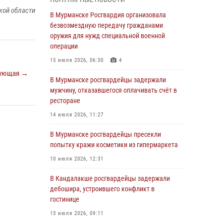
В Мурманске сотрудники Росгвардии
кой области
пресекли утренний дебош в баре на улице
В Мурманске Росгвардия организовала
Карла Маркса
безвозмездную передачу гражданами
оружия для нужд специальной военной
04 августа 2026, 08:54
операции
Морской отряд Северо - Западного округа
15 июля 2026, 06:30
4
Росгвардии отмечает 37 лет со дня
ующая →
образования
В Мурманске росгвардейцы задержали
мужчину, отказавшегося оплачивать счёт в
03 августа 2026, 12:23
4
ресторане
Сотрудники вневедомственной охраны
14 июля 2026, 11:27
Росгвардии пресекли хулиганские действия
дебошира на автозаправочной станции
В Мурманске росгвардейцы пресекли
города Кандалакши
попытку кражи косметики из гипермаркета
03 августа 2026, 09:12
10 июля 2026, 12:31
Сотрудники Росгвардии провели инструктаж
В Кандалакше росгвардейцы задержали
по антитеррористической защищенности для
дебошира, устроившего конфликт в
членов избирательных комиссий в
гостинице
преддверии выборов
13 июля 2026, 09:11
31 июля 2026, 08:48
3