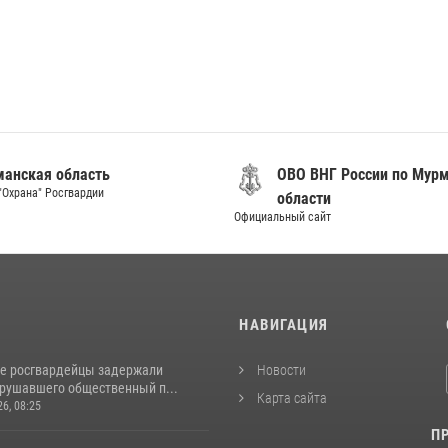
анская область
ОВО ВНГ России по Мур
"Охрана" Росгвардии
области
Официальный сайт
И
НАВИГАЦИЯ
е росгвардейцы задержали
Новости
арушавшего общественный п...
Карта сайта
26, 08:25
П