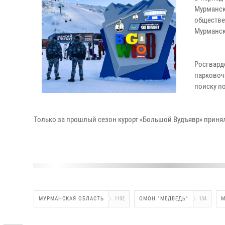
Мурманск
обществе
Мурманск
Росгвар
парковоч
поиску п
Только за прошлый сезон курорт «Большой Вудъявр» принял
МУРМАНСКАЯ ОБЛАСТЬ
1192
ОМОН "МЕДВЕДЬ"
134
М