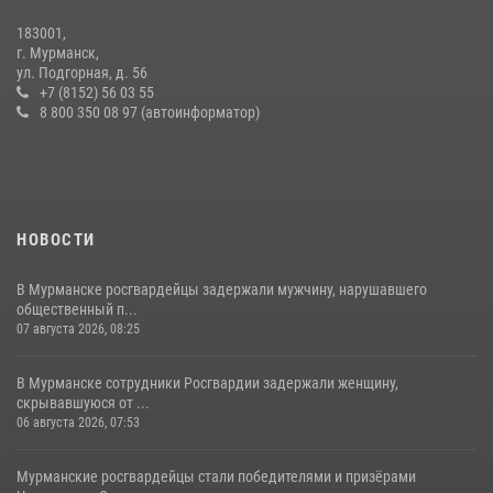
183001,
В Мурманске росгвардейцы задержали женщину, пытавшуюся
г. Мурманск,
похитить одежду из гипермаркета
ул. Подгорная, д. 56
+7 (8152) 56 03 55
08 июля 2026, 08:03
8 800 350 08 97 (автоинформатор)
НОВОСТИ
В Мурманске росгвардейцы задержали мужчину, нарушавшего
общественный п...
07 августа 2026, 08:25
В Мурманске сотрудники Росгвардии задержали женщину,
скрывавшуюся от ...
06 августа 2026, 07:53
Мурманские росгвардейцы стали победителями и призёрами