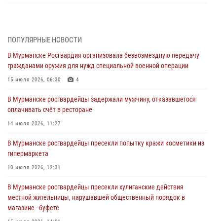
Морской отряд Северо - Западного округа Росгвардии отмечает 37
лет со дня образования
03 августа 2026, 12:23
4
ПОПУЛЯРНЫЕ НОВОСТИ
В Мурманске Росгвардия организовала безвозмездную передачу
Сотрудники вневедомственной охраны Росгвардии пресекли
гражданами оружия для нужд специальной военной операции
хулиганские действия дебошира на автозаправочной станции
города Кандалакши
15 июля 2026, 06:30
4
03 августа 2026, 09:12
В Мурманске росгвардейцы задержали мужчину, отказавшегося
оплачивать счёт в ресторане
Сотрудники Росгвардии провели инструктаж по
антитеррористической защищенности для членов избирательных
14 июля 2026, 11:27
комиссий в преддверии выборов
В Мурманске росгвардейцы пресекли попытку кражи косметики из
31 июля 2026, 08:48
3
гипермаркета
Сотрудники Росгвардии задержали мужчину, не оплатившего счет в
10 июля 2026, 12:31
ресторане
В Мурманске росгвардейцы пресекли хулиганские действия
30 июля 2026, 14:09
местной жительницы, нарушавшей общественный порядок в
магазине - буфете
В Управлении Росгвардии по Мурманской области прошло пожарно-
тактическое занятие совместно с МЧС России