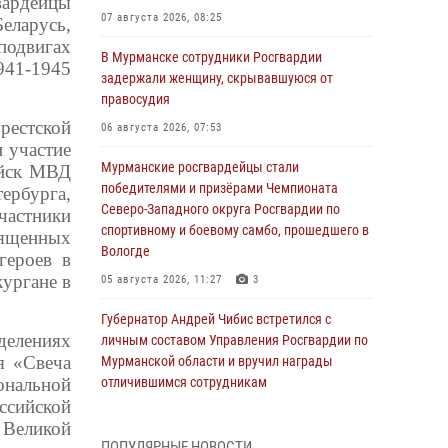
вардейцы
07 августа 2026, 08:25
еларусь,
подвигах
В Мурманске сотрудники Росгвардии
941-1945
задержали женщину, скрывавшуюся от
правосудия
рестской
06 августа 2026, 07:53
и участие
Мурманские росгвардейцы стали
ойск МВД
победителями и призёрами Чемпионата
ербурга,
Северо-Западного округа Росгвардии по
частники
спортивному и боевому самбо, прошедшего в
вященных
Вологде
героев в
ургане в
05 августа 2026, 11:27
3
Губернатор Андрей Чибис встретился с
делениях
личным составом Управления Росгвардии по
я «Свеча
Мурманской области и вручил награды
ональной
отличившимся сотрудникам
ссийской
04 августа 2026, 14:16
 Великой
ПОПУЛЯРНЫЕ НОВОСТИ