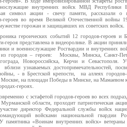
в-героев». В ходе импровизированной эстафеты росг
нослужащие внутренних войск МВД Республики Б
вая символ акции - свечу памяти, рассказали о 
в-героев во время Великой Отечественной войны 1
 мужестве горожан и защищавших их советских войск.
роника героических событий 12 городов-героев и Б
ти-героя представлена в видеоролике. В акции принял
ники и военнослужащие Росгвардии и внутренних в
 из городов – героев: Москвы, Минска, Санкт-Пет
гограда, Новороссийска, Керчи и Севастополя. У
 вблизи узнаваемых достопримечательностей, пос
ойны, - в Брестской крепости, на аллеях городов-
 Москве, на площади Победы в Минске, на Мамаевом к
ородах-героях.
овременно с эстафетой городов-героев во всех подраз
х Мурманской области, проходит патриотическая акци
участие директор Федеральной службы войск наци
командующий войсками национальной гвардии Ро
 У памятника «Воинам внутренних войск» ветераны