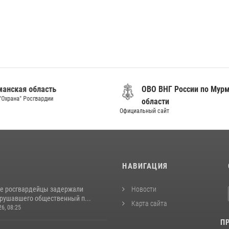
анская область
ОВО ВНГ России по Мур
"Охрана" Росгвардии
области
Официальный сайт
И
НАВИГАЦИЯ
е росгвардейцы задержали
Новости
арушавшего общественный п...
Карта сайта
26, 08:25
П