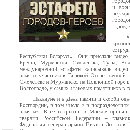
городо
и воен
переда
городо
годов,
Х
крепос
сотруд
Республики Беларусь. Они прислали видео
Бреста, Мурманска, Смоленска, Тулы, Вол
международной эстафеты записывали видео
памяти участников Великой Отечественной в
Смоленске и Мурманске, на Поклонной горе в
Волгограде, у самых знаковых памятников в г
Накануне и в День памяти и скорби одн
Росгвардии, в том числе и в подразделения
памяти». В ее открытии в Москве принял 
гвардии Российской Федерации – главно
Федерации генерал армии Виктор Золотов.