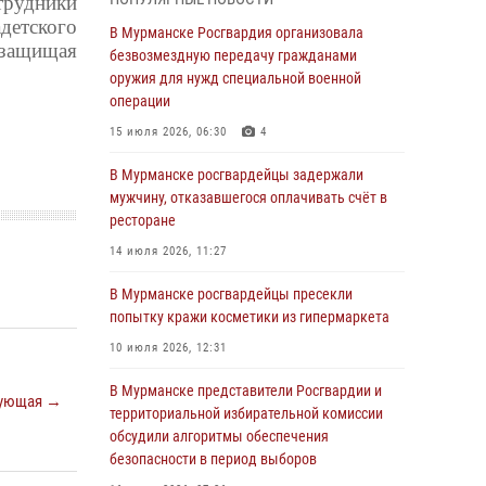
трудники
В Мурманске сотрудники Росгвардии
детского
пресекли утренний дебош в баре на улице
В Мурманске Росгвардия организовала
 защищая
Карла Маркса
безвозмездную передачу гражданами
оружия для нужд специальной военной
04 августа 2026, 08:54
операции
Морской отряд Северо - Западного округа
15 июля 2026, 06:30
4
Росгвардии отмечает 37 лет со дня
образования
В Мурманске росгвардейцы задержали
мужчину, отказавшегося оплачивать счёт в
03 августа 2026, 12:23
4
ресторане
Сотрудники вневедомственной охраны
14 июля 2026, 11:27
Росгвардии пресекли хулиганские действия
дебошира на автозаправочной станции
В Мурманске росгвардейцы пресекли
города Кандалакши
попытку кражи косметики из гипермаркета
03 августа 2026, 09:12
10 июля 2026, 12:31
Сотрудники Росгвардии провели инструктаж
В Мурманске представители Росгвардии и
ующая →
по антитеррористической защищенности для
территориальной избирательной комиссии
членов избирательных комиссий в
обсудили алгоритмы обеспечения
преддверии выборов
безопасности в период выборов
31 июля 2026, 08:48
3