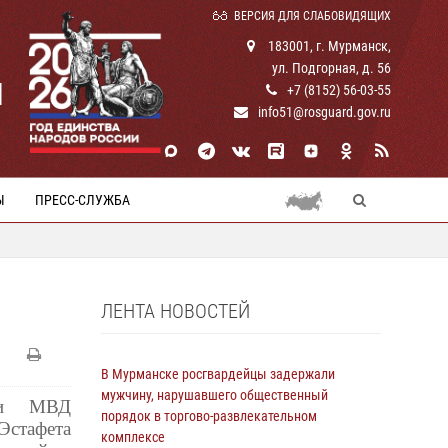
ВЕРСИЯ ДЛЯ СЛАБОВИДЯЩИХ
183001, г. Мурманск,
ул. Подгорная, д. 56
И
+7 (8152) 56-03-55
info51@rosguard.gov.ru
Ы
ПРЕСС-СЛУЖБА
ЛЕНТА НОВОСТЕЙ
В Мурманске росгвардейцы задержали
мужчину, нарушавшего общественный
ами МВД
порядок в торгово-развлекательном
стафета
комплексе