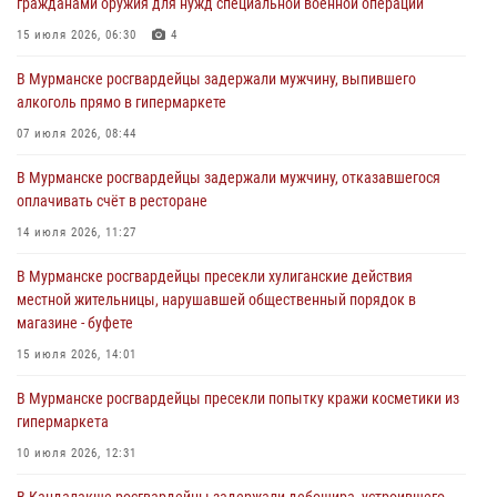
гражданами оружия для нужд специальной военной операции
Сотрудники Росгвардии провели инструктаж по
антитеррористической защищенности для членов избирательных
15 июля 2026, 06:30
4
комиссий в преддверии выборов
В Мурманске росгвардейцы задержали мужчину, выпившего
31 июля 2026, 08:48
3
алкоголь прямо в гипермаркете
Сотрудники Росгвардии задержали мужчину, не оплатившего счет в
07 июля 2026, 08:44
ресторане
В Мурманске росгвардейцы задержали мужчину, отказавшегося
30 июля 2026, 14:09
оплачивать счёт в ресторане
В Управлении Росгвардии по Мурманской области прошло пожарно-
14 июля 2026, 11:27
тактическое занятие совместно с МЧС России
В Мурманске росгвардейцы пресекли хулиганские действия
30 июля 2026, 14:05
местной жительницы, нарушавшей общественный порядок в
магазине - буфете
В Управлении Росгвардии по Мурманской области состоялось
богослужение, посвященное Дню памяти святого
15 июля 2026, 14:01
равноапостольного великого князя Владимира
В Мурманске росгвардейцы пресекли попытку кражи косметики из
29 июля 2026, 12:17
4
гипермаркета
10 июля 2026, 12:31