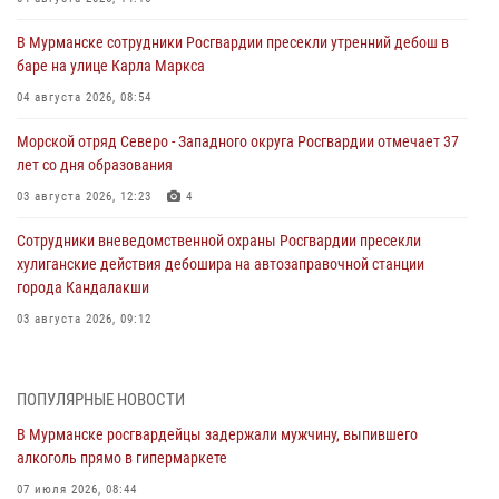
В Мурманске сотрудники Росгвардии пресекли утренний дебош в
баре на улице Карла Маркса
04 августа 2026, 08:54
Морской отряд Северо - Западного округа Росгвардии отмечает 37
лет со дня образования
03 августа 2026, 12:23
4
Сотрудники вневедомственной охраны Росгвардии пресекли
хулиганские действия дебошира на автозаправочной станции
города Кандалакши
03 августа 2026, 09:12
Сотрудники Росгвардии провели инструктаж по
антитеррористической защищенности для членов избирательных
ПОПУЛЯРНЫЕ НОВОСТИ
комиссий в преддверии выборов
В Мурманске росгвардейцы задержали мужчину, выпившего
31 июля 2026, 08:48
3
алкоголь прямо в гипермаркете
Сотрудники Росгвардии задержали мужчину, не оплатившего счет в
07 июля 2026, 08:44