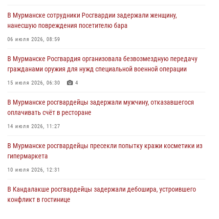
ресторане
В Мурманске сотрудники Росгвардии задержали женщину,
30 июля 2026, 14:09
нанесшую повреждения посетителю бара
В Управлении Росгвардии по Мурманской области прошло пожарно-
06 июля 2026, 08:59
тактическое занятие совместно с МЧС России
В Мурманске Росгвардия организовала безвозмездную передачу
30 июля 2026, 14:05
гражданами оружия для нужд специальной военной операции
В Управлении Росгвардии по Мурманской области состоялось
15 июля 2026, 06:30
4
богослужение, посвященное Дню памяти святого
равноапостольного великого князя Владимира
В Мурманске росгвардейцы задержали мужчину, отказавшегося
оплачивать счёт в ресторане
29 июля 2026, 12:17
4
14 июля 2026, 11:27
В Мурманске сотрудники Росгвардии пресекли ночной дебош в
баре на улице Орликовой
В Мурманске росгвардейцы пресекли попытку кражи косметики из
гипермаркета
29 июля 2026, 09:34
10 июля 2026, 12:31
В Кандалакше росгвардейцы задержали дебошира, устроившего
конфликт в гостинице
13 июля 2026, 09:11