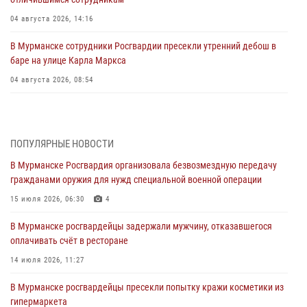
04 августа 2026, 14:16
В Мурманске сотрудники Росгвардии пресекли утренний дебош в
баре на улице Карла Маркса
04 августа 2026, 08:54
Морской отряд Северо - Западного округа Росгвардии отмечает 37
лет со дня образования
03 августа 2026, 12:23
4
ПОПУЛЯРНЫЕ НОВОСТИ
В Мурманске Росгвардия организовала безвозмездную передачу
Сотрудники вневедомственной охраны Росгвардии пресекли
гражданами оружия для нужд специальной военной операции
хулиганские действия дебошира на автозаправочной станции
города Кандалакши
15 июля 2026, 06:30
4
03 августа 2026, 09:12
В Мурманске росгвардейцы задержали мужчину, отказавшегося
оплачивать счёт в ресторане
Сотрудники Росгвардии провели инструктаж по
антитеррористической защищенности для членов избирательных
14 июля 2026, 11:27
комиссий в преддверии выборов
В Мурманске росгвардейцы пресекли попытку кражи косметики из
31 июля 2026, 08:48
3
гипермаркета