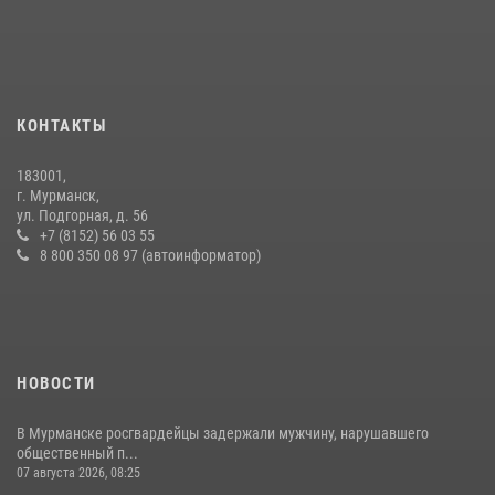
скрывавшегося от правосудия
16 июля 2026, 08:31
Первый Мурманский терминал» передал Управлению Росгвардии
по Мурманской области новый автомобиль для несения службы
КОНТАКТЫ
21 июля 2026, 08:15
1
183001,
В Мурманске росгвардейцы задержали ночного дебошира,
г. Мурманск,
устроившего скандал в мини-отеле
ул. Подгорная, д. 56
+7 (8152) 56 03 55
09 июля 2026, 07:56
8 800 350 08 97 (автоинформатор)
НОВОСТИ
В Мурманске росгвардейцы задержали мужчину, нарушавшего
общественный п...
07 августа 2026, 08:25