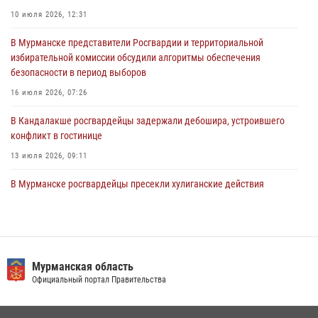
Сотрудники Росгвардии задержали мужчину, не оплатившего счет в
10 июля 2026, 12:31
ресторане
В Мурманске представители Росгвардии и территориальной
30 июля 2026, 14:09
избирательной комиссии обсудили алгоритмы обеспечения
безопасности в период выборов
В Управлении Росгвардии по Мурманской области прошло пожарно-
тактическое занятие совместно с МЧС России
16 июля 2026, 07:26
30 июля 2026, 14:05
В Кандалакше росгвардейцы задержали дебошира, устроившего
конфликт в гостинице
13 июля 2026, 09:11
В Мурманске росгвардейцы пресекли хулиганские действия
местной жительницы, нарушавшей общественный порядок в
магазине - буфете
15 июля 2026, 14:01
В Мурманске состоялся региональный забег «Динамо бежит 2026»
Мурманская область
Официальный портал Правительства
28 июля 2026, 08:02
4
В Мурманске сотрудники Росгвардии задержали мужчину,