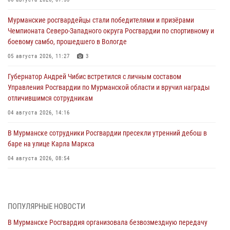
Мурманские росгвардейцы стали победителями и призёрами
Чемпионата Северо-Западного округа Росгвардии по спортивному и
боевому самбо, прошедшего в Вологде
05 августа 2026, 11:27
3
Губернатор Андрей Чибис встретился с личным составом
Управления Росгвардии по Мурманской области и вручил награды
отличившимся сотрудникам
04 августа 2026, 14:16
В Мурманске сотрудники Росгвардии пресекли утренний дебош в
баре на улице Карла Маркса
04 августа 2026, 08:54
Морской отряд Северо - Западного округа Росгвардии отмечает 37
лет со дня образования
03 августа 2026, 12:23
4
ПОПУЛЯРНЫЕ НОВОСТИ
В Мурманске Росгвардия организовала безвозмездную передачу
Сотрудники вневедомственной охраны Росгвардии пресекли