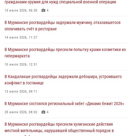
гражданами оружия для нужд специальной военной операции
хулиганские действия дебошира на автозаправочной станции
города Кандалакши
15 июля 2026, 06:30
4
03 августа 2026, 09:12
В Мурманске росгвардейцы задержали мужчину, отказавшегося
оплачивать счёт в ресторане
Сотрудники Росгвардии провели инструктаж по
антитеррористической защищенности для членов избирательных
14 июля 2026, 11:27
комиссий в преддверии выборов
В Мурманске росгвардейцы пресекли попытку кражи косметики из
31 июля 2026, 08:48
3
гипермаркета
Сотрудники Росгвардии задержали мужчину, не оплатившего счет в
10 июля 2026, 12:31
ресторане
В Кандалакше росгвардейцы задержали дебошира, устроившего
30 июля 2026, 14:09
конфликт в гостинице
В Управлении Росгвардии по Мурманской области прошло пожарно-
13 июля 2026, 09:11
тактическое занятие совместно с МЧС России
В Мурманске состоялся региональный забег «Динамо бежит 2026»
30 июля 2026, 14:05
28 июля 2026, 08:02
4
В Мурманске росгвардейцы пресекли хулиганские действия
местной жительницы, нарушавшей общественный порядок в