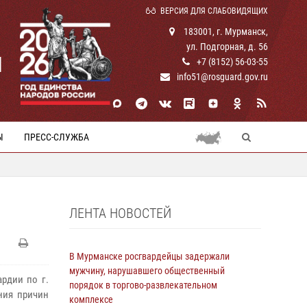
ВЕРСИЯ ДЛЯ СЛАБОВИДЯЩИХ
183001, г. Мурманск,
ул. Подгорная, д. 56
И
+7 (8152) 56-03-55
info51@rosguard.gov.ru
Ы
ПРЕСС-СЛУЖБА
ЛЕНТА НОВОСТЕЙ
В Мурманске росгвардейцы задержали
мужчину, нарушавшего общественный
рдии по г.
порядок в торгово-развлекательном
ния причин
комплексе