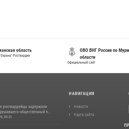
анская область
ОВО ВНГ России по Мур
"Охрана" Росгвардии
области
Официальный сайт
И
НАВИГАЦИЯ
е росгвардейцы задержали
Новости
арушавшего общественный п...
Карта сайта
26, 08:25
П