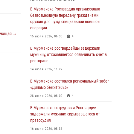
В Мурманске сотрудники Росгвардии
пресекли утренний дебош в баре на улице
В Мурманске Росгвардия организовала
Карла Маркса
безвозмездную передачу гражданами
оружия для нужд специальной военной
04 августа 2026, 08:54
операции
ующая →
Морской отряд Северо - Западного округа
15 июля 2026, 06:30
4
Росгвардии отмечает 37 лет со дня
образования
В Мурманске росгвардейцы задержали
мужчину, отказавшегося оплачивать счёт в
03 августа 2026, 12:23
4
ресторане
Сотрудники вневедомственной охраны
14 июля 2026, 11:27
Росгвардии пресекли хулиганские действия
дебошира на автозаправочной станции
В Мурманске состоялся региональный забег
города Кандалакши
«Динамо бежит 2026»
03 августа 2026, 09:12
28 июля 2026, 08:02
4
Сотрудники Росгвардии провели инструктаж
В Мурманске сотрудники Росгвардии
по антитеррористической защищенности для
задержали мужчину, скрывавшегося от
членов избирательных комиссий в
правосудия
преддверии выборов
16 июля 2026, 08:31
31 июля 2026, 08:48
3