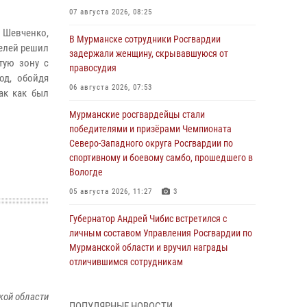
07 августа 2026, 08:25
Шевченко,
В Мурманске сотрудники Росгвардии
телей решил
задержали женщину, скрывавшуюся от
тую зону с
правосудия
од, обойдя
06 августа 2026, 07:53
ак как был
Мурманские росгвардейцы стали
победителями и призёрами Чемпионата
Северо-Западного округа Росгвардии по
спортивному и боевому самбо, прошедшего в
Вологде
05 августа 2026, 11:27
3
Губернатор Андрей Чибис встретился с
личным составом Управления Росгвардии по
Мурманской области и вручил награды
отличившимся сотрудникам
04 августа 2026, 14:16
кой области
ПОПУЛЯРНЫЕ НОВОСТИ