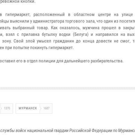
тревожной кнопки.
в гипермаркет, расположенный в областном центре на улице 
ейцы выяснили у администратора торгового зала, что один из посети
ивать выбранный товар. Как оказалось, мужчина прошел в закры
м, взял с прилавка бутылку водки (Белуга) и направился на вых
 зону. Свой злой умысел гражданин до конца довести не смог, т
ен при попытке покинуть гипермаркет.
оставил его в отдел полиции для дальнейшего разбирательства.
1370
МУРМАНСК
1687
службы войск национальной гвардии Российской Федерации по Мурманс