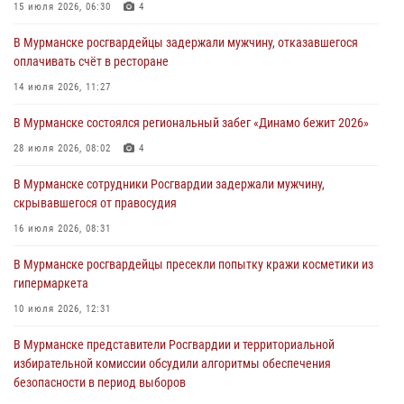
города Кандалакши
15 июля 2026, 06:30
4
03 августа 2026, 09:12
В Мурманске росгвардейцы задержали мужчину, отказавшегося
оплачивать счёт в ресторане
Сотрудники Росгвардии провели инструктаж по
антитеррористической защищенности для членов избирательных
14 июля 2026, 11:27
комиссий в преддверии выборов
В Мурманске состоялся региональный забег «Динамо бежит 2026»
31 июля 2026, 08:48
3
28 июля 2026, 08:02
4
Сотрудники Росгвардии задержали мужчину, не оплатившего счет в
ресторане
В Мурманске сотрудники Росгвардии задержали мужчину,
скрывавшегося от правосудия
30 июля 2026, 14:09
16 июля 2026, 08:31
В Управлении Росгвардии по Мурманской области прошло пожарно-
тактическое занятие совместно с МЧС России
В Мурманске росгвардейцы пресекли попытку кражи косметики из
гипермаркета
30 июля 2026, 14:05
10 июля 2026, 12:31
В Мурманске представители Росгвардии и территориальной
избирательной комиссии обсудили алгоритмы обеспечения
безопасности в период выборов