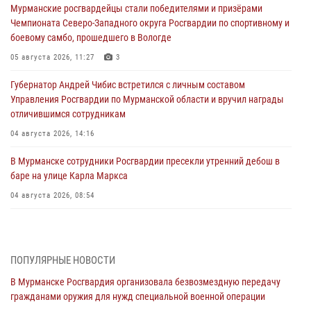
Мурманские росгвардейцы стали победителями и призёрами
Чемпионата Северо-Западного округа Росгвардии по спортивному и
боевому самбо, прошедшего в Вологде
05 августа 2026, 11:27
3
Губернатор Андрей Чибис встретился с личным составом
Управления Росгвардии по Мурманской области и вручил награды
отличившимся сотрудникам
04 августа 2026, 14:16
В Мурманске сотрудники Росгвардии пресекли утренний дебош в
баре на улице Карла Маркса
04 августа 2026, 08:54
Морской отряд Северо - Западного округа Росгвардии отмечает 37
лет со дня образования
03 августа 2026, 12:23
4
ПОПУЛЯРНЫЕ НОВОСТИ
В Мурманске Росгвардия организовала безвозмездную передачу
Сотрудники вневедомственной охраны Росгвардии пресекли
гражданами оружия для нужд специальной военной операции
хулиганские действия дебошира на автозаправочной станции