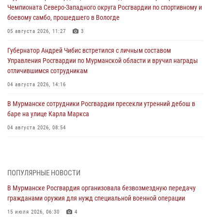
Чемпионата Северо-Западного округа Росгвардии по спортивному и
боевому самбо, прошедшего в Вологде
05 августа 2026, 11:27
3
Губернатор Андрей Чибис встретился с личным составом
Управления Росгвардии по Мурманской области и вручил награды
отличившимся сотрудникам
04 августа 2026, 14:16
В Мурманске сотрудники Росгвардии пресекли утренний дебош в
баре на улице Карла Маркса
04 августа 2026, 08:54
Морской отряд Северо - Западного округа Росгвардии отмечает 37
лет со дня образования
03 августа 2026, 12:23
4
ПОПУЛЯРНЫЕ НОВОСТИ
В Мурманске Росгвардия организовала безвозмездную передачу
Сотрудники вневедомственной охраны Росгвардии пресекли
гражданами оружия для нужд специальной военной операции
хулиганские действия дебошира на автозаправочной станции
города Кандалакши
15 июля 2026, 06:30
4