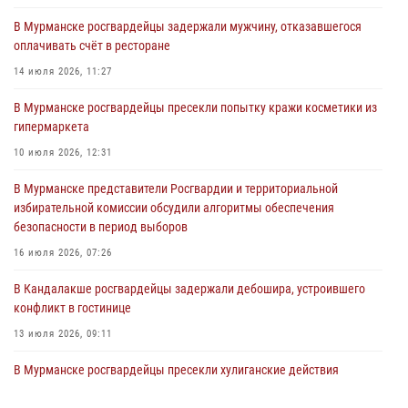
03 августа 2026, 09:12
В Мурманске росгвардейцы задержали мужчину, отказавшегося
оплачивать счёт в ресторане
Сотрудники Росгвардии провели инструктаж по
антитеррористической защищенности для членов избирательных
14 июля 2026, 11:27
комиссий в преддверии выборов
В Мурманске росгвардейцы пресекли попытку кражи косметики из
31 июля 2026, 08:48
3
гипермаркета
Сотрудники Росгвардии задержали мужчину, не оплатившего счет в
10 июля 2026, 12:31
ресторане
В Мурманске представители Росгвардии и территориальной
30 июля 2026, 14:09
избирательной комиссии обсудили алгоритмы обеспечения
безопасности в период выборов
В Управлении Росгвардии по Мурманской области прошло пожарно-
тактическое занятие совместно с МЧС России
16 июля 2026, 07:26
30 июля 2026, 14:05
В Кандалакше росгвардейцы задержали дебошира, устроившего
конфликт в гостинице
13 июля 2026, 09:11
В Мурманске росгвардейцы пресекли хулиганские действия
местной жительницы, нарушавшей общественный порядок в
магазине - буфете