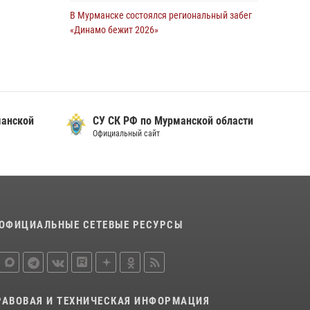
В Мурманске состоялся региональный забег
Сотрудники Росгвардии задержали мужчину,
«Динамо бежит 2026»
не оплатившего счет в ресторане
28 июля 2026, 08:02
4
30 июля 2026, 14:09
В Мурманске росгвардейцы пресекли
В Управлении Росгвардии по Мурманской
хулиганские действия местной жительницы,
области прошло пожарно-тактическое
нарушавшей общественный порядок в
занятие совместно с МЧС России
манской
СУ СК РФ по Мурманской области
магазине - буфете
Официальный сайт
30 июля 2026, 14:05
15 июля 2026, 14:01
В Мурманске представители Росгвардии и
территориальной избирательной комиссии
обсудили алгоритмы обеспечения
безопасности в период выборов
ОФИЦИАЛЬНЫЕ СЕТЕВЫЕ РЕСУРСЫ
16 июля 2026, 07:26
В Мурманске сотрудники Росгвардии
задержали мужчину, скрывавшегося от
правосудия
РАВОВАЯ И ТЕХНИЧЕСКАЯ ИНФОРМАЦИЯ
16 июля 2026, 08:31