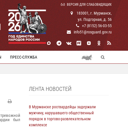
ВЕРСИЯ ДЛЯ СЛАБОВИДЯЩИХ
183001, г. Мурманск,
ул. Подгорная, д. 56
И
+7 (8152) 56-03-55
info51@rosguard.gov.ru
Ы
ПРЕСС-СЛУЖБА
ЛЕНТА НОВОСТЕЙ
В Мурманске росгвардейцы задержали
мужчину, нарушавшего общественный
тревожной
порядок в торгово-развлекательном
ардии был
комплексе