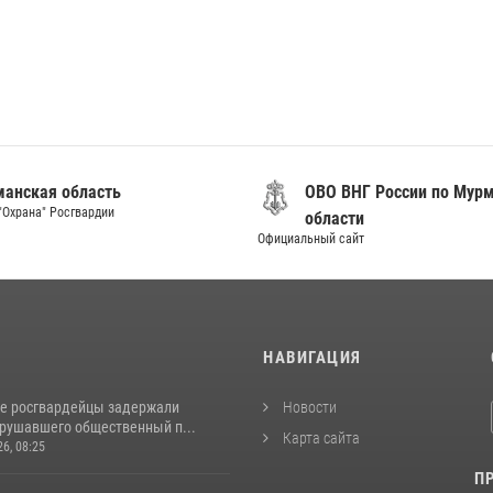
анская область
ОВО ВНГ России по Мур
"Охрана" Росгвардии
области
Официальный сайт
И
НАВИГАЦИЯ
е росгвардейцы задержали
Новости
арушавшего общественный п...
Карта сайта
26, 08:25
П