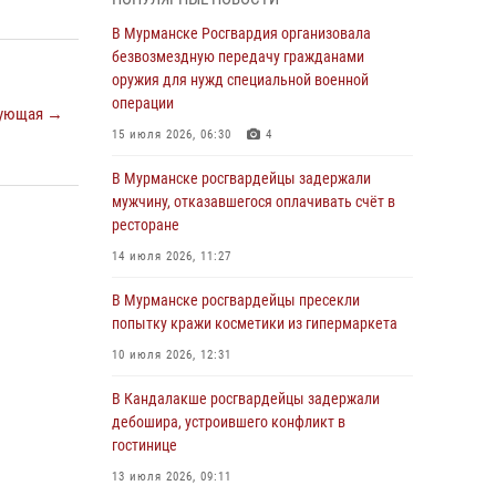
В Мурманске сотрудники Росгвардии
пресекли утренний дебош в баре на улице
В Мурманске Росгвардия организовала
Карла Маркса
безвозмездную передачу гражданами
оружия для нужд специальной военной
04 августа 2026, 08:54
операции
ующая →
Морской отряд Северо - Западного округа
15 июля 2026, 06:30
4
Росгвардии отмечает 37 лет со дня
образования
В Мурманске росгвардейцы задержали
мужчину, отказавшегося оплачивать счёт в
03 августа 2026, 12:23
4
ресторане
Сотрудники вневедомственной охраны
14 июля 2026, 11:27
Росгвардии пресекли хулиганские действия
дебошира на автозаправочной станции
В Мурманске росгвардейцы пресекли
города Кандалакши
попытку кражи косметики из гипермаркета
03 августа 2026, 09:12
10 июля 2026, 12:31
Сотрудники Росгвардии провели инструктаж
В Кандалакше росгвардейцы задержали
по антитеррористической защищенности для
дебошира, устроившего конфликт в
членов избирательных комиссий в
гостинице
преддверии выборов
13 июля 2026, 09:11
31 июля 2026, 08:48
3