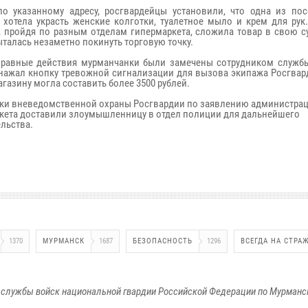
о указанному адресу, росгвардейцы установили, что одна из пос
 хотела украсть женские колготки, туалетное мыло и крем для рук
 пройдя по разным отделам гипермаркета, сложила товар в свою су
ыталась незаметно покинуть торговую точку.
равные действия мурманчанки были замечены сотрудником службы
нажал кнопку тревожной сигнализации для вызова экипажа Росгвар
газину могла составить более 3500 рублей.
ки вневедомственной охраны Росгвардии по заявлению администра
кета доставили злоумышленницу в отдел полиции для дальнейшего
ельства.
1370
МУРМАНСК
1687
БЕЗОПАСНОСТЬ
1296
ВСЕГДА НА СТРА
службы войск национальной гвардии Российской Федерации по Мурманс