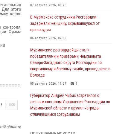
етительниц
07 августа 2026, 08:25
. Для этого
мку, после
В Мурманске сотрудники Росгвардии
задержали женщину, скрывавшуюся от
 контроля,
правосудия
дии. Сумма
06 августа 2026, 07:53
ции
Мурманские росгвардейцы стали
победителями и призёрами Чемпионата
Северо-Западного округа Росгвардии по
спортивному и боевому самбо, прошедшего в
Вологде
05 августа 2026, 11:27
3
Губернатор Андрей Чибис встретился с
личным составом Управления Росгвардии по
ЖЕ
1395
Мурманской области и вручил награды
отличившимся сотрудникам
04 августа 2026, 14:16
кой области
ПОПУЛЯРНЫЕ НОВОСТИ