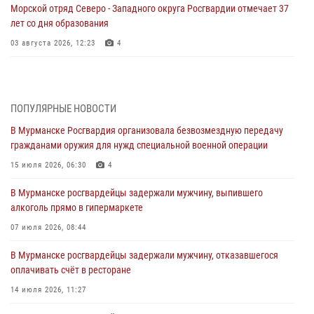
Морской отряд Северо - Западного округа Росгвардии отмечает 37
лет со дня образования
03 августа 2026, 12:23
4
Сотрудники вневедомственной охраны Росгвардии пресекли
хулиганские действия дебошира на автозаправочной станции
города Кандалакши
ПОПУЛЯРНЫЕ НОВОСТИ
03 августа 2026, 09:12
В Мурманске Росгвардия организовала безвозмездную передачу
гражданами оружия для нужд специальной военной операции
Сотрудники Росгвардии провели инструктаж по
антитеррористической защищенности для членов избирательных
15 июля 2026, 06:30
4
комиссий в преддверии выборов
В Мурманске росгвардейцы задержали мужчину, выпившего
31 июля 2026, 08:48
3
алкоголь прямо в гипермаркете
Сотрудники Росгвардии задержали мужчину, не оплатившего счет в
07 июля 2026, 08:44
ресторане
В Мурманске росгвардейцы задержали мужчину, отказавшегося
30 июля 2026, 14:09
оплачивать счёт в ресторане
В Управлении Росгвардии по Мурманской области прошло пожарно-
14 июля 2026, 11:27
тактическое занятие совместно с МЧС России