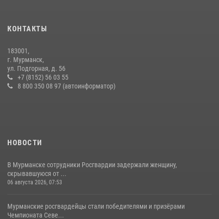
В Мурманске сотрудники Росгвардии задержали мужчину,
скрывавшегося от правосудия
КОНТАКТЫ
16 июля 2026, 08:31
183001,
Первый Мурманский терминал» передал Управлению Росгвардии
г. Мурманск,
по Мурманской области новый автомобиль для несения службы
ул. Подгорная, д. 56
+7 (8152) 56 03 55
21 июля 2026, 08:15
1
8 800 350 08 97 (автоинформатор)
НОВОСТИ
В Мурманске сотрудники Росгвардии задержали женщину,
скрывавшуюся от ...
06 августа 2026, 07:53
Мурманские росгвардейцы стали победителями и призёрами
Чемпионата Севе...