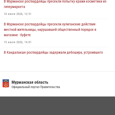
В Мурманске росгвардейцы пресекли попытку кражи косметики из
30 июля 2026, 14:05
гипермаркета
В Управлении Росгвардии по Мурманской области состоялось
10 июля 2026, 12:31
богослужение, посвященное Дню памяти святого
равноапостольного великого князя Владимира
В Мурманске росгвардейцы пресекли хулиганские действия
местной жительницы, нарушавшей общественный порядок в
29 июля 2026, 12:17
4
магазине - буфете
15 июля 2026, 14:01
В Кандалакше росгвардейцы задержали дебошира, устроившего
конфликт в гостинице
13 июля 2026, 09:11
В Мурманске состоялся региональный забег «Динамо бежит 2026»
Мурманская область
28 июля 2026, 08:02
4
Официальный портал Правительства
В Мурманске представители Росгвардии и территориальной
избирательной комиссии обсудили алгоритмы обеспечения
безопасности в период выборов
16 июля 2026, 07:26