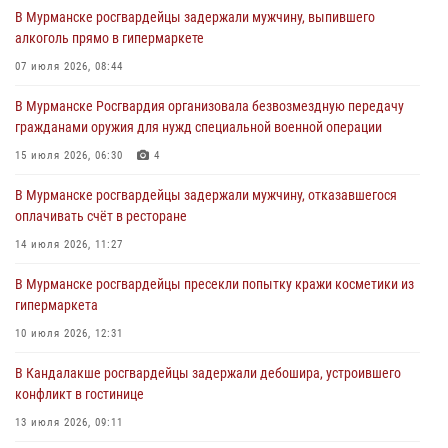
03 августа 2026, 09:12
В Мурманске росгвардейцы задержали мужчину, выпившего
алкоголь прямо в гипермаркете
Сотрудники Росгвардии провели инструктаж по
антитеррористической защищенности для членов избирательных
07 июля 2026, 08:44
комиссий в преддверии выборов
В Мурманске Росгвардия организовала безвозмездную передачу
31 июля 2026, 08:48
3
гражданами оружия для нужд специальной военной операции
Сотрудники Росгвардии задержали мужчину, не оплатившего счет в
15 июля 2026, 06:30
4
ресторане
В Мурманске росгвардейцы задержали мужчину, отказавшегося
30 июля 2026, 14:09
оплачивать счёт в ресторане
В Управлении Росгвардии по Мурманской области прошло пожарно-
14 июля 2026, 11:27
тактическое занятие совместно с МЧС России
В Мурманске росгвардейцы пресекли попытку кражи косметики из
30 июля 2026, 14:05
гипермаркета
В Управлении Росгвардии по Мурманской области состоялось
10 июля 2026, 12:31
богослужение, посвященное Дню памяти святого
равноапостольного великого князя Владимира
В Кандалакше росгвардейцы задержали дебошира, устроившего
конфликт в гостинице
29 июля 2026, 12:17
4
13 июля 2026, 09:11