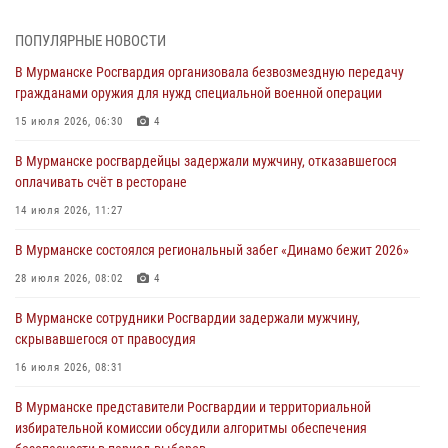
лет со дня образования
03 августа 2026, 12:23
4
ПОПУЛЯРНЫЕ НОВОСТИ
В Мурманске Росгвардия организовала безвозмездную передачу
Сотрудники вневедомственной охраны Росгвардии пресекли
гражданами оружия для нужд специальной военной операции
хулиганские действия дебошира на автозаправочной станции
города Кандалакши
15 июля 2026, 06:30
4
03 августа 2026, 09:12
В Мурманске росгвардейцы задержали мужчину, отказавшегося
оплачивать счёт в ресторане
Сотрудники Росгвардии провели инструктаж по
антитеррористической защищенности для членов избирательных
14 июля 2026, 11:27
комиссий в преддверии выборов
В Мурманске состоялся региональный забег «Динамо бежит 2026»
31 июля 2026, 08:48
3
28 июля 2026, 08:02
4
Сотрудники Росгвардии задержали мужчину, не оплатившего счет в
ресторане
В Мурманске сотрудники Росгвардии задержали мужчину,
скрывавшегося от правосудия
30 июля 2026, 14:09
16 июля 2026, 08:31
В Управлении Росгвардии по Мурманской области прошло пожарно-
тактическое занятие совместно с МЧС России
В Мурманске представители Росгвардии и территориальной
избирательной комиссии обсудили алгоритмы обеспечения
30 июля 2026, 14:05