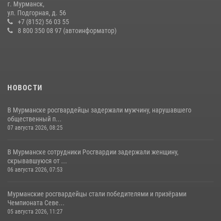
г. Мурманск,
практические тренировки в акватории Кольского залива
ул. Подгорная, д. 56
+7 (8152) 56 03 55
23 июля 2026, 09:28
4
8 800 350 08 97 (автоинформатор)
НОВОСТИ
В Мурманске росгвардейцы задержали мужчину, нарушавшего
общественный п...
07 августа 2026, 08:25
В Мурманске сотрудники Росгвардии задержали женщину,
скрывавшуюся от ...
06 августа 2026, 07:53
Мурманские росгвардейцы стали победителями и призёрами
Чемпионата Севе...
05 августа 2026, 11:27