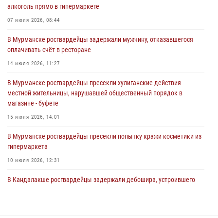
алкоголь прямо в гипермаркете
Сотрудники Росгвардии задержали мужчину, не оплатившего счет в
07 июля 2026, 08:44
ресторане
В Мурманске росгвардейцы задержали мужчину, отказавшегося
30 июля 2026, 14:09
оплачивать счёт в ресторане
В Управлении Росгвардии по Мурманской области прошло пожарно-
14 июля 2026, 11:27
тактическое занятие совместно с МЧС России
В Мурманске росгвардейцы пресекли хулиганские действия
30 июля 2026, 14:05
местной жительницы, нарушавшей общественный порядок в
магазине - буфете
В Управлении Росгвардии по Мурманской области состоялось
богослужение, посвященное Дню памяти святого
15 июля 2026, 14:01
равноапостольного великого князя Владимира
В Мурманске росгвардейцы пресекли попытку кражи косметики из
29 июля 2026, 12:17
4
гипермаркета
10 июля 2026, 12:31
В Кандалакше росгвардейцы задержали дебошира, устроившего
конфликт в гостинице
13 июля 2026, 09:11