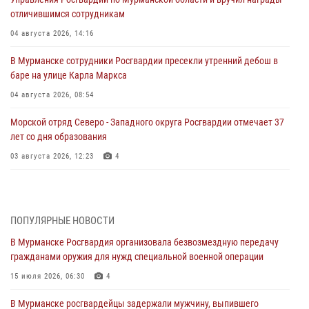
отличившимся сотрудникам
04 августа 2026, 14:16
В Мурманске сотрудники Росгвардии пресекли утренний дебош в
баре на улице Карла Маркса
04 августа 2026, 08:54
Морской отряд Северо - Западного округа Росгвардии отмечает 37
лет со дня образования
03 августа 2026, 12:23
4
Сотрудники вневедомственной охраны Росгвардии пресекли
хулиганские действия дебошира на автозаправочной станции
города Кандалакши
ПОПУЛЯРНЫЕ НОВОСТИ
03 августа 2026, 09:12
В Мурманске Росгвардия организовала безвозмездную передачу
гражданами оружия для нужд специальной военной операции
Сотрудники Росгвардии провели инструктаж по
антитеррористической защищенности для членов избирательных
15 июля 2026, 06:30
4
комиссий в преддверии выборов
В Мурманске росгвардейцы задержали мужчину, выпившего
31 июля 2026, 08:48
3