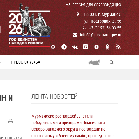
ВЕРСИЯ ДЛЯ СЛАБОВИДЯЩИХ
183001, г. Мурманск,
ул. Подгорная, д. 56
И
+7 (8152) 56-03-55
info51@rosguard.gov.ru
Ы
ПРЕСС-СЛУЖБА
ЛЕНТА НОВОСТЕЙ
ИН И
Мурманские росгвардейцы стали
победителями и призёрами Чемпионата
Северо-Западного округа Росгвардии по
спортивному и боевому самбо, прошедшего в
ве попытки