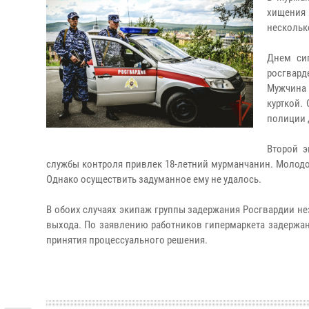
хищения 
несколько
Днем сиг
росгвард
Мужчина
курткой.
полиции 
Второй э
службы контроля привлек 18-летний мурманчанин. Молодой
Однако осуществить задуманное ему не удалось.
В обоих случаях экипаж группы задержания Росгвардии не
выхода. По заявлению работников гипермаркета задержан
принятия процессуального решения.