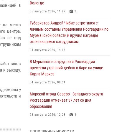
Вологде
разницей в
05 августа 2026, 11:27
3
Губернатор Андрей Чибис встретился с
е на место
личным составом Управления Росгвардии по
го центра.
Мурманской области и вручил награды
тав ее под
отличившимся сотрудникам
отрудникам
04 августа 2026, 14:16
В Мурманске сотрудники Росгвардии
работников
пресекли утренний дебош в баре на улице
я к выходу.
Карла Маркса
04 августа 2026, 08:54
задержаны у
Морской отряд Северо - Западного округа
ятельств и
Росгвардии отмечает 37 лет со дня
образования
03 августа 2026, 12:23
4
Сотрудники вневедомственной охраны
ПОПУЛЯРНЫЕ НОВОСТИ