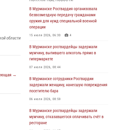
Росгвардии пресекли хулиганские действия
дебошира на автозаправочной станции
В Мурманске Росгвардия организовала
города Кандалакши
безвозмездную передачу гражданами
оружия для нужд специальной военной
03 августа 2026, 09:12
операции
Сотрудники Росгвардии провели инструктаж
15 июля 2026, 06:30
4
кой области
по антитеррористической защищенности для
членов избирательных комиссий в
В Мурманске росгвардейцы задержали
преддверии выборов
мужчину, выпившего алкоголь прямо в
гипермаркете
31 июля 2026, 08:48
3
07 июля 2026, 08:44
Сотрудники Росгвардии задержали мужчину,
ующая →
не оплатившего счет в ресторане
В Мурманске сотрудники Росгвардии
задержали женщину, нанесшую повреждения
30 июля 2026, 14:09
посетителю бара
В Управлении Росгвардии по Мурманской
06 июля 2026, 08:59
области прошло пожарно-тактическое
занятие совместно с МЧС России
В Мурманске росгвардейцы задержали
мужчину, отказавшегося оплачивать счёт в
30 июля 2026, 14:05
ресторане
В Управлении Росгвардии по Мурманской