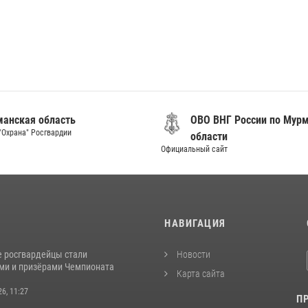
анская область
ОВО ВНГ России по Мур
"Охрана" Росгвардии
области
Официальный сайт
И
НАВИГАЦИЯ
 росгвардейцы стали
Новости
ми и призёрами Чемпионата
Карта сайта
26, 11:27
П