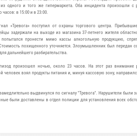
из одного и того же гипермаркета. Оба инцидента произошли с 
 часов: в 15:00 и в 23:00.
нал «Тревога» поступил от охраны торгового центра. Прибывши
ейцы задержали на выходе из магазина 37-летнего жителя областно
 попытался пронести мимо кассы алкогольную продукцию, спря
 Стоимость похищенного уточняется. Злоумышленник был передан с
для дальнейшего разбирательства.
пизод произошел ночью, около 23 часов. На этот раз внимание 
 человек взял продукты питания и, минуя кассовую зону, направилс
замедлительно выдвинулся по сигналу "Тревога". Нарушители были 
ные были доставлены в отдел полиции для установления всех обсто