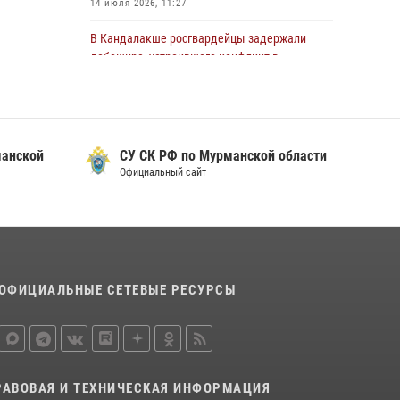
14 июля 2026, 11:27
области состоялось богослужение,
посвященное Дню памяти святого
В Кандалакше росгвардейцы задержали
равноапостольного великого князя
дебошира, устроившего конфликт в
Владимира
гостинице
29 июля 2026, 12:17
4
13 июля 2026, 09:11
В Мурманске сотрудники Росгвардии
В Мурманске состоялся региональный забег
пресекли ночной дебош в баре на улице
манской
СУ СК РФ по Мурманской области
«Динамо бежит 2026»
Орликовой
Официальный сайт
28 июля 2026, 08:02
4
29 июля 2026, 09:34
В Мурманске росгвардейцы пресекли
попытку кражи косметики из гипермаркета
10 июля 2026, 12:31
ОФИЦИАЛЬНЫЕ СЕТЕВЫЕ РЕСУРСЫ
В Мурманске росгвардейцы пресекли
хулиганские действия местной жительницы,
нарушавшей общественный порядок в
магазине - буфете
15 июля 2026, 14:01
РАВОВАЯ И ТЕХНИЧЕСКАЯ ИНФОРМАЦИЯ