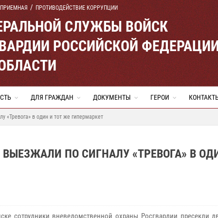
 ПРИЕМНАЯ
ПРОТИВОДЕЙСТВИЕ КОРРУПЦИИ
ЕРАЛЬНОЙ СЛУЖБЫ ВОЙСК
ВАРДИИ РОССИЙСКОЙ ФЕДЕРАЦИ
ОБЛАСТИ
СТЬ
ДЛЯ ГРАЖДАН
ДОКУМЕНТЫ
ГЕРОИ
КОНТАКТ
у «Тревога» в один и тот же гипермаркет
ВЫЕЗЖАЛИ ПО СИГНАЛУ «ТРЕВОГА» В ОД
ске сотрудники вневедомственной охраны Росгвардии пресекли д