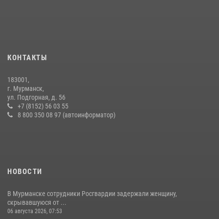
В Мурманске состоялся региональный забег «Динамо бежит 2026»
28 июля 2026, 08:02
4
В Мурманске сотрудники Росгвардии задержали мужчину,
скрывавшегося от правосудия
КОНТАКТЫ
16 июля 2026, 08:31
183001,
Первый Мурманский терминал» передал Управлению Росгвардии
г. Мурманск,
по Мурманской области новый автомобиль для несения службы
ул. Подгорная, д. 56
+7 (8152) 56 03 55
21 июля 2026, 08:15
1
8 800 350 08 97 (автоинформатор)
НОВОСТИ
В Мурманске сотрудники Росгвардии задержали женщину,
скрывавшуюся от ...
06 августа 2026, 07:53