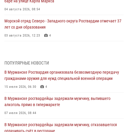
баре на улице Карла Маркса
04 августа 2026, 08:54
Морской отряд Северо - Западного округа Росгвардии отмечает 37
лет со дня образования
03 августа 2026, 12:23
4
Сотрудники вневедомственной охраны Росгвардии пресекли
хулиганские действия дебошира на автозаправочной станции
города Кандалакши
ПОПУЛЯРНЫЕ НОВОСТИ
03 августа 2026, 09:12
В Мурманске Росгвардия организовала безвозмездную передачу
гражданами оружия для нужд специальной военной операции
Сотрудники Росгвардии провели инструктаж по
антитеррористической защищенности для членов избирательных
15 июля 2026, 06:30
4
комиссий в преддверии выборов
В Мурманске росгвардейцы задержали мужчину, выпившего
31 июля 2026, 08:48
3
алкоголь прямо в гипермаркете
Сотрудники Росгвардии задержали мужчину, не оплатившего счет в
07 июля 2026, 08:44
ресторане
В Мурманске росгвардейцы задержали мужчину, отказавшегося
30 июля 2026, 14:09
оплачивать счёт в ресторане