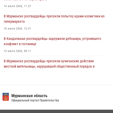
В Управлении Росгвардии по Мурманской области прошло пожарно-
14 июля 2026, 11:27
тактическое занятие совместно с МЧС России
В Мурманске росгвардейцы пресекли попытку кражи косметики из
30 июля 2026, 14:05
гипермаркета
В Управлении Росгвардии по Мурманской области состоялось
10 июля 2026, 12:31
богослужение, посвященное Дню памяти святого
равноапостольного великого князя Владимира
В Кандалакше росгвардейцы задержали дебошира, устроившего
конфликт в гостинице
29 июля 2026, 12:17
4
13 июля 2026, 09:11
В Мурманске росгвардейцы пресекли хулиганские действия
местной жительницы, нарушавшей общественный порядок в
магазине - буфете
15 июля 2026, 14:01
В Мурманске представители Росгвардии и территориальной
избирательной комиссии обсудили алгоритмы обеспечения
Мурманская область
безопасности в период выборов
Официальный портал Правительства
16 июля 2026, 07:26