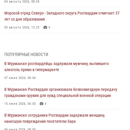
04 августа 2026, 08:54
Морской отряд Северо - Западного округа Росгвардии отмечает 37
лет со дня образования
03 августа 2026, 12:23
4
Сотрудники вневедомственной охраны Росгвардии пресекли
хулиганские действия дебошира на автозаправочной станции
города Кандалакши
ПОПУЛЯРНЫЕ НОВОСТИ
03 августа 2026, 09:12
В Мурманске росгвардейцы задержали мужчину, выпившего
алкоголь прямо в гипермаркете
Сотрудники Росгвардии провели инструктаж по
антитеррористической защищенности для членов избирательных
07 июля 2026, 08:44
комиссий в преддверии выборов
В Мурманске Росгвардия организовала безвозмездную передачу
31 июля 2026, 08:48
3
гражданами оружия для нужд специальной военной операции
Сотрудники Росгвардии задержали мужчину, не оплатившего счет в
15 июля 2026, 06:30
4
ресторане
В Мурманске сотрудники Росгвардии задержали женщину,
30 июля 2026, 14:09
нанесшую повреждения посетителю бара
В Управлении Росгвардии по Мурманской области прошло пожарно-
06 июля 2026, 08:59