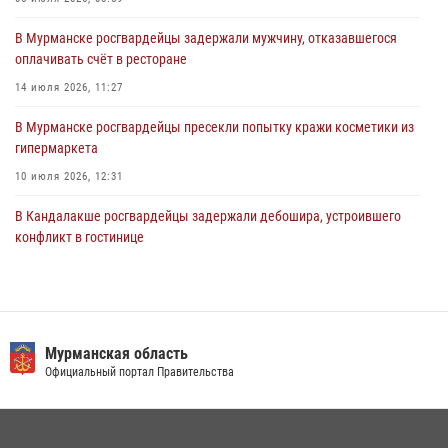
тактическое занятие совместно с МЧС России
В Мурманске росгвардейцы задержали мужчину, отказавшегося
30 июля 2026, 14:05
оплачивать счёт в ресторане
В Управлении Росгвардии по Мурманской области состоялось
14 июля 2026, 11:27
богослужение, посвященное Дню памяти святого
равноапостольного великого князя Владимира
В Мурманске росгвардейцы пресекли попытку кражи косметики из
гипермаркета
29 июля 2026, 12:17
4
10 июля 2026, 12:31
В Кандалакше росгвардейцы задержали дебошира, устроившего
конфликт в гостинице
13 июля 2026, 09:11
В Мурманске росгвардейцы пресекли хулиганские действия
местной жительницы, нарушавшей общественный порядок в
магазине - буфете
Мурманская область
Официальный портал Правительства
15 июля 2026, 14:01
В Мурманске состоялся региональный забег «Динамо бежит 2026»
28 июля 2026, 08:02
4