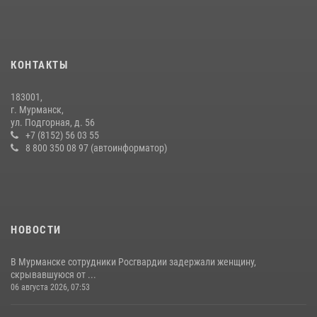
В Мурманске представители Росгвардии и территориальной
избирательной комиссии обсудили алгоритмы обеспечения
безопасности в период выборов
КОНТАКТЫ
16 июля 2026, 07:26
183001,
В Мурманске сотрудники Росгвардии задержали мужчину,
г. Мурманск,
скрывавшегося от правосудия
ул. Подгорная, д. 56
+7 (8152) 56 03 55
16 июля 2026, 08:31
8 800 350 08 97 (автоинформатор)
НОВОСТИ
В Мурманске сотрудники Росгвардии задержали женщину,
скрывавшуюся от ...
06 августа 2026, 07:53