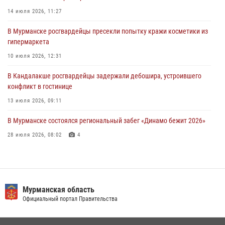
В Управлении Росгвардии по Мурманской области прошло пожарно-
14 июля 2026, 11:27
тактическое занятие совместно с МЧС России
В Мурманске росгвардейцы пресекли попытку кражи косметики из
30 июля 2026, 14:05
гипермаркета
В Управлении Росгвардии по Мурманской области состоялось
10 июля 2026, 12:31
богослужение, посвященное Дню памяти святого
равноапостольного великого князя Владимира
В Кандалакше росгвардейцы задержали дебошира, устроившего
конфликт в гостинице
29 июля 2026, 12:17
4
13 июля 2026, 09:11
В Мурманске состоялся региональный забег «Динамо бежит 2026»
28 июля 2026, 08:02
4
В Мурманске росгвардейцы пресекли хулиганские действия
местной жительницы, нарушавшей общественный порядок в
магазине - буфете
Мурманская область
15 июля 2026, 14:01
Официальный портал Правительства
В Мурманске представители Росгвардии и территориальной
избирательной комиссии обсудили алгоритмы обеспечения