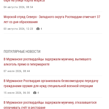
баре на улице Карла Маркса
04 августа 2026, 08:54
Морской отряд Северо - Западного округа Росгвардии отмечает 37
лет со дня образования
03 августа 2026, 12:23
4
Сотрудники вневедомственной охраны Росгвардии пресекли
хулиганские действия дебошира на автозаправочной станции
города Кандалакши
ПОПУЛЯРНЫЕ НОВОСТИ
03 августа 2026, 09:12
В Мурманске росгвардейцы задержали мужчину, выпившего
алкоголь прямо в гипермаркете
Сотрудники Росгвардии провели инструктаж по
антитеррористической защищенности для членов избирательных
07 июля 2026, 08:44
комиссий в преддверии выборов
В Мурманске Росгвардия организовала безвозмездную передачу
31 июля 2026, 08:48
3
гражданами оружия для нужд специальной военной операции
Сотрудники Росгвардии задержали мужчину, не оплатившего счет в
15 июля 2026, 06:30
4
ресторане
В Мурманске росгвардейцы задержали мужчину, отказавшегося
30 июля 2026, 14:09
оплачивать счёт в ресторане