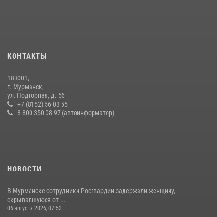
безопасности в период выборов
16 июля 2026, 07:26
В Мурманске сотрудники Росгвардии задержали мужчину,
скрывавшегося от правосудия
КОНТАКТЫ
16 июля 2026, 08:31
183001,
Первый Мурманский терминал» передал Управлению Росгвардии
г. Мурманск,
по Мурманской области новый автомобиль для несения службы
ул. Подгорная, д. 56
+7 (8152) 56 03 55
21 июля 2026, 08:15
1
8 800 350 08 97 (автоинформатор)
НОВОСТИ
В Мурманске сотрудники Росгвардии задержали женщину,
скрывавшуюся от ...
06 августа 2026, 07:53