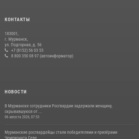
В Мурманске сотрудники Росгвардии задержали мужчину,
скрывавшегося от правосудия
КОНТАКТЫ
16 июля 2026, 08:31
183001,
Первый Мурманский терминал» передал Управлению Росгвардии
г. Мурманск,
по Мурманской области новый автомобиль для несения службы
ул. Подгорная, д. 56
+7 (8152) 56 03 55
21 июля 2026, 08:15
1
8 800 350 08 97 (автоинформатор)
НОВОСТИ
В Мурманске сотрудники Росгвардии задержали женщину,
скрывавшуюся от ...
06 августа 2026, 07:53
Мурманские росгвардейцы стали победителями и призёрами
Чемпионата Севе...