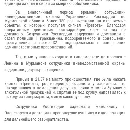
единицы изъяты в связи со смертью собственника.
За аналогичный период времени сотрудники
вневедомственной охраны Управления Росгвардии по
Мурманской области более 180 раз выезжали на охраняемые
объекты, с которых поступал сигнал «Тревога». Благодаря
оперативным действиям росгвардейцев краж на них не
допущено. Сотрудники Росгвардии задержали и доставили в
отдел полиции 1 гражданина, подозреваемого в совершении
преступления, а также 32 - подозреваемых в совершении
административных правонарушений.
Так, в минувшие выходные в гипермаркете на проспекте
Ленина в Мурманске сотрудники вневедомственной охраны
задержали девушку за хищение.
Прибыв в 21.37 на место происшествия, где была нажата
кнопка «Тревога», росгвардейцы выяснили у заявителя, что
находившаяся в помещении девушка, взяла с полки бутылку с
алкогольной продукцией и, спрятав ее под куртку, направилась к
выходу из гипермаркета, минуя кассовую зону.
Сотрудники Росгвардии задержали жительницу г.
Оленегорска и доставили правонарушительницу в отдел полиции
для дальнейшего разбирательства.