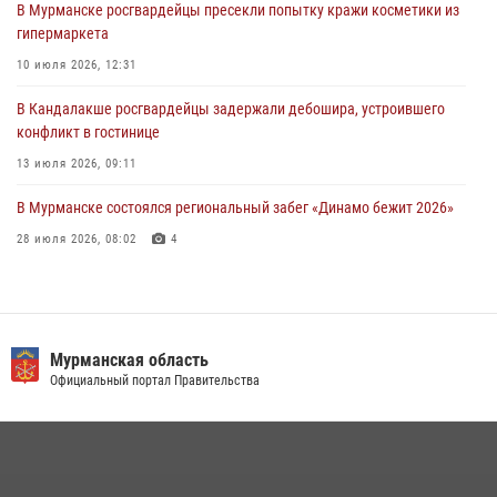
В Мурманске росгвардейцы пресекли попытку кражи косметики из
30 июля 2026, 14:05
гипермаркета
В Управлении Росгвардии по Мурманской области состоялось
10 июля 2026, 12:31
богослужение, посвященное Дню памяти святого
равноапостольного великого князя Владимира
В Кандалакше росгвардейцы задержали дебошира, устроившего
конфликт в гостинице
29 июля 2026, 12:17
4
13 июля 2026, 09:11
В Мурманске состоялся региональный забег «Динамо бежит 2026»
28 июля 2026, 08:02
4
В Мурманске росгвардейцы пресекли хулиганские действия
местной жительницы, нарушавшей общественный порядок в
магазине - буфете
Мурманская область
15 июля 2026, 14:01
Официальный портал Правительства
В Мурманске представители Росгвардии и территориальной
избирательной комиссии обсудили алгоритмы обеспечения
безопасности в период выборов
16 июля 2026, 07:26