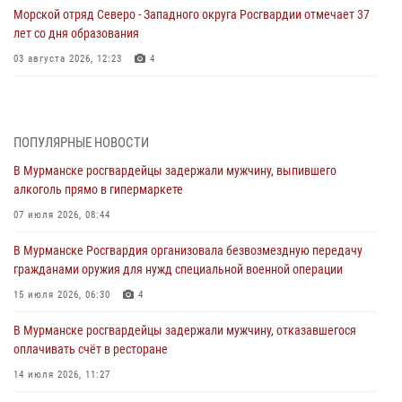
Морской отряд Северо - Западного округа Росгвардии отмечает 37
лет со дня образования
03 августа 2026, 12:23
4
Сотрудники вневедомственной охраны Росгвардии пресекли
хулиганские действия дебошира на автозаправочной станции
города Кандалакши
ПОПУЛЯРНЫЕ НОВОСТИ
03 августа 2026, 09:12
В Мурманске росгвардейцы задержали мужчину, выпившего
алкоголь прямо в гипермаркете
Сотрудники Росгвардии провели инструктаж по
антитеррористической защищенности для членов избирательных
07 июля 2026, 08:44
комиссий в преддверии выборов
В Мурманске Росгвардия организовала безвозмездную передачу
31 июля 2026, 08:48
3
гражданами оружия для нужд специальной военной операции
Сотрудники Росгвардии задержали мужчину, не оплатившего счет в
15 июля 2026, 06:30
4
ресторане
В Мурманске росгвардейцы задержали мужчину, отказавшегося
30 июля 2026, 14:09
оплачивать счёт в ресторане
В Управлении Росгвардии по Мурманской области прошло пожарно-
14 июля 2026, 11:27
тактическое занятие совместно с МЧС России