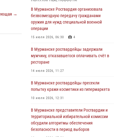
В Мурманске сотрудники Росгвардии
пресекли утренний дебош в баре на улице
В Мурманске Росгвардия организовала
Карла Маркса
ующая →
безвозмездную передачу гражданами
оружия для нужд специальной военной
04 августа 2026, 08:54
операции
Морской отряд Северо - Западного округа
15 июля 2026, 06:30
4
Росгвардии отмечает 37 лет со дня
образования
В Мурманске росгвардейцы задержали
мужчину, отказавшегося оплачивать счёт в
03 августа 2026, 12:23
4
ресторане
Сотрудники вневедомственной охраны
14 июля 2026, 11:27
Росгвардии пресекли хулиганские действия
дебошира на автозаправочной станции
В Мурманске росгвардейцы пресекли
города Кандалакши
попытку кражи косметики из гипермаркета
03 августа 2026, 09:12
10 июля 2026, 12:31
Сотрудники Росгвардии провели инструктаж
В Мурманске представители Росгвардии и
по антитеррористической защищенности для
территориальной избирательной комиссии
членов избирательных комиссий в
обсудили алгоритмы обеспечения
преддверии выборов
безопасности в период выборов
31 июля 2026, 08:48
3