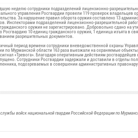
дшую неделю сотрудники подразделений лицензионно-разрешительн
иального управления Росгвардии провели 119 проверок владельцев о
тельства. За нарушение правил оборота оружия составлено 13 админи
ов. Инспекторами подразделений лицензионно-разрешительной работ
гражданского оружия не зарегистрировано. Добровольно сдано на ут
ю Росгвардию 10 единиц гражданского оружия, 1 единица изъята в свя
ванием разрешительных документов.
гичный период времени сотрудники вневедомственной охраны Управ
ии по Мурманской области 163 раза выезжали на охраняемые объекты,
 сигнал «Тревога». Благодаря оперативным действиям росгвардейцев 
опущено. Сотрудники Росгвардии задержали и доставили в отделы по
енника, подозреваемых в совершении административных правонар
службы войск национальной гвардии Российской Федерации по Мурманс