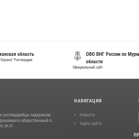
анская область
ОВО ВНГ России по Мур
"Охрана" Росгвардии
области
Официальный сайт
И
НАВИГАЦИЯ
е росгвардейцы задержали
Новости
арушавшего общественный п...
Карта сайта
26, 08:25
П