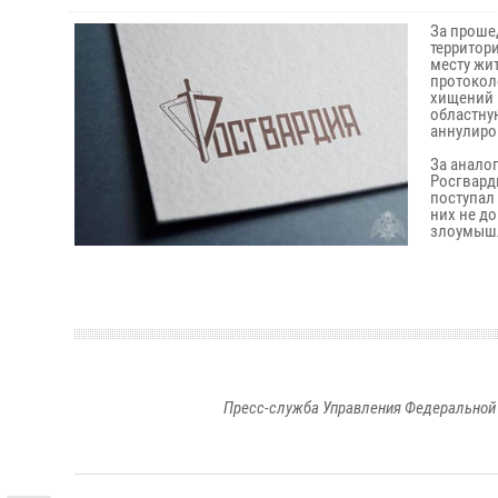
За проше
территор
месту жи
протокол
хищений 
областну
аннулиро
За анало
Росгвард
поступал
них не д
злоумышл
Пресс-служба Управления Федеральной 