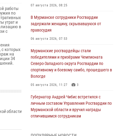
07 августа 2026, 08:25
ой работы
ружия по
стративных
В Мурманске сотрудники Росгвардии
ы утрат и
задержали женщину, скрывавшуюся от
илизацию в
правосудия
зи с
06 августа 2026, 07:53
ления
 с которых
Мурманские росгвардейцы стали
краж на
победителями и призёрами Чемпионата
лиции 34
ушений.
Северо-Западного округа Росгвардии по
спортивному и боевому самбо, прошедшего в
Вологде
05 августа 2026, 11:27
3
Губернатор Андрей Чибис встретился с
личным составом Управления Росгвардии по
Мурманской области и вручил награды
кой области
отличившимся сотрудникам
04 августа 2026, 14:16
ПОПУЛЯРНЫЕ НОВОСТИ