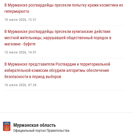
В Мурманске росгвардейцы пресекли попытку кражи косметики из
31 июля 2026, 08:48
3
гипермаркета
Сотрудники Росгвардии задержали мужчину, не оплатившего счет в
10 июля 2026, 12:31
ресторане
В Мурманске росгвардейцы пресекли хулиганские действия
30 июля 2026, 14:09
местной жительницы, нарушавшей общественный порядок в
магазине - буфете
В Управлении Росгвардии по Мурманской области прошло пожарно-
тактическое занятие совместно с МЧС России
15 июля 2026, 14:01
30 июля 2026, 14:05
В Мурманске представители Росгвардии и территориальной
избирательной комиссии обсудили алгоритмы обеспечения
безопасности в период выборов
16 июля 2026, 07:26
В Кандалакше росгвардейцы задержали дебошира, устроившего
конфликт в гостинице
13 июля 2026, 09:11
В Мурманске сотрудники Росгвардии задержали мужчину,
Мурманская область
скрывавшегося от правосудия
Официальный портал Правительства