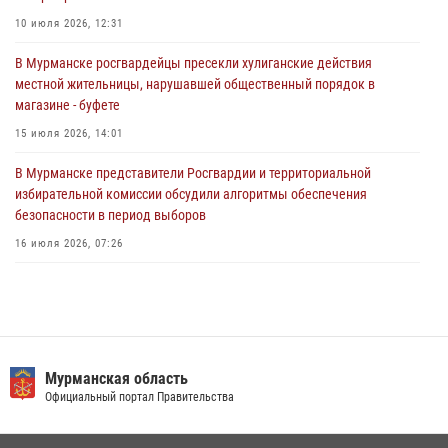
Сотрудники Росгвардии задержали мужчину, не оплатившего счет в
10 июля 2026, 12:31
ресторане
В Мурманске росгвардейцы пресекли хулиганские действия
30 июля 2026, 14:09
местной жительницы, нарушавшей общественный порядок в
магазине - буфете
В Управлении Росгвардии по Мурманской области прошло пожарно-
тактическое занятие совместно с МЧС России
15 июля 2026, 14:01
30 июля 2026, 14:05
В Мурманске представители Росгвардии и территориальной
избирательной комиссии обсудили алгоритмы обеспечения
безопасности в период выборов
16 июля 2026, 07:26
В Кандалакше росгвардейцы задержали дебошира, устроившего
конфликт в гостинице
13 июля 2026, 09:11
В Мурманске сотрудники Росгвардии задержали мужчину,
Мурманская область
скрывавшегося от правосудия
Официальный портал Правительства
16 июля 2026, 08:31