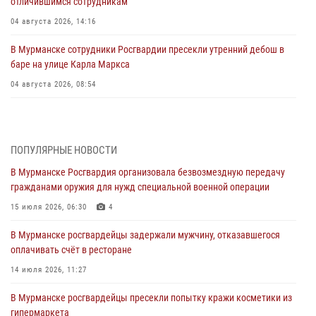
отличившимся сотрудникам
04 августа 2026, 14:16
В Мурманске сотрудники Росгвардии пресекли утренний дебош в
баре на улице Карла Маркса
04 августа 2026, 08:54
Морской отряд Северо - Западного округа Росгвардии отмечает 37
лет со дня образования
03 августа 2026, 12:23
4
ПОПУЛЯРНЫЕ НОВОСТИ
В Мурманске Росгвардия организовала безвозмездную передачу
Сотрудники вневедомственной охраны Росгвардии пресекли
гражданами оружия для нужд специальной военной операции
хулиганские действия дебошира на автозаправочной станции
города Кандалакши
15 июля 2026, 06:30
4
03 августа 2026, 09:12
В Мурманске росгвардейцы задержали мужчину, отказавшегося
оплачивать счёт в ресторане
Сотрудники Росгвардии провели инструктаж по
антитеррористической защищенности для членов избирательных
14 июля 2026, 11:27
комиссий в преддверии выборов
В Мурманске росгвардейцы пресекли попытку кражи косметики из
31 июля 2026, 08:48
3
гипермаркета