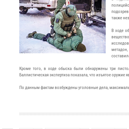
полицей
подозрев
также не
В ходе о
веществ
исследов
метадон,
составил
Кроме того, в ходе обыска были обнаружены три писто
Баллистическая экспертиза показала, что изъятое оружие я
По данным фактам возбуждены уголовные дела, максимальн