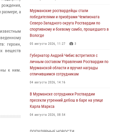
рождения,
Мурманские росгвардейцы стали
 размере, а
победителями и призёрами Чемпионата
Северо-Западного округа Росгвардии по
спортивному и боевому самбо, прошедшего в
еизвестным
Вологде
веденному
в: героин,
05 августа 2026, 11:27
3
ых веществ
Губернатор Андрей Чибис встретился с
личным составом Управления Росгвардии по
Мурманской области и вручил награды
оны к ним.
отличившимся сотрудникам
04 августа 2026, 14:16
В Мурманске сотрудники Росгвардии
пресекли утренний дебош в баре на улице
Карла Маркса
04 августа 2026, 08:54
Морской отряд Северо - Западного округа
ПОПУЛЯРНЫЕ НОВОСТИ