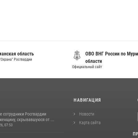
анская область
ОВО ВНГ России по Мур
"Охрана" Росгвардии
области
Официальный сайт
И
НАВИГАЦИЯ
е сотрудники Росгвардии
Новости
женщину, скрывавшуюся от ...
Карта сайта
26, 07:53
П