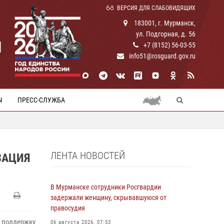
ВЕРСИЯ ДЛЯ СЛАБОВИДЯЩИХ
183001, г. Мурманск,
ул. Подгорная, д. 56
И
+7 (8152) 56-03-55
info51@rosguard.gov.ru
Ы
ПРЕСС-СЛУЖБА
ЛЕНТА НОВОСТЕЙ
ЗАЦИЯ
В Мурманске сотрудники Росгвардии
задержали женщину, скрывавшуюся от
правосудия
 поддержку
06 августа 2026, 07:53