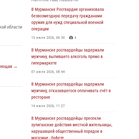
Росгвардии отмечает 37 лет со дня
образования
В Мурманске Росгвардия организовала
безвозмездную передачу гражданами
03 августа 2026, 12:23
4
оружия для нужд специальной военной
кой области
Сотрудники вневедомственной охраны
операции
Росгвардии пресекли хулиганские действия
15 июля 2026, 06:30
4
дебошира на автозаправочной станции
города Кандалакши
В Мурманске росгвардейцы задержали
мужчину, выпившего алкоголь прямо в
03 августа 2026, 09:12
гипермаркете
ующая →
Сотрудники Росгвардии провели инструктаж
07 июля 2026, 08:44
по антитеррористической защищенности для
членов избирательных комиссий в
В Мурманске росгвардейцы задержали
преддверии выборов
мужчину, отказавшегося оплачивать счёт в
ресторане
31 июля 2026, 08:48
3
14 июля 2026, 11:27
Сотрудники Росгвардии задержали мужчину,
не оплатившего счет в ресторане
В Мурманске росгвардейцы пресекли
хулиганские действия местной жительницы,
30 июля 2026, 14:09
нарушавшей общественный порядок в
В Управлении Росгвардии по Мурманской
магазине - буфете