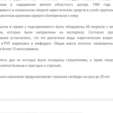
ским в задержании жителя областного центра, 1984 года 
аемого в незаконном обороте наркотических средств в особо крупном
законном хранении оружия и боеприпасов к нему.
быска в гараже у подозреваемого были обнаружены 60 свертков с н
ом, которые были направлены на экспертизу. Согласно про
анию установлено, что это различные виды наркотических вещест
 а-PVP, марихуана и мефедрон. Общая масса изъятых запрещенн
а более 15 килограммов.
лета, два из которых были оснащены глушителями, а также патр
вляется боевым и пригодно к стрельбе.
ое наказание предусматривает лишение свободы на срок до 20 лет.