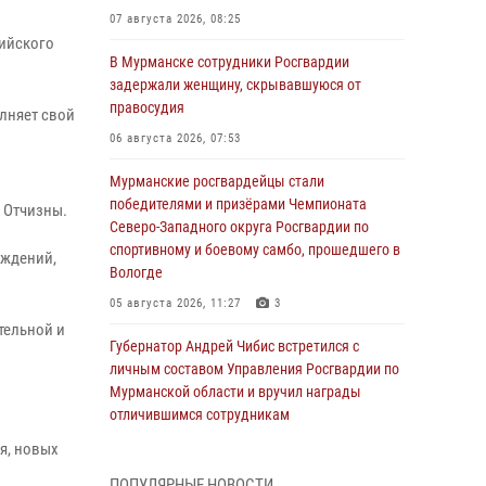
07 августа 2026, 08:25
сийского
В Мурманске сотрудники Росгвардии
задержали женщину, скрывавшуюся от
правосудия
олняет свой
06 августа 2026, 07:53
Мурманские росгвардейцы стали
победителями и призёрами Чемпионата
 Отчизны.
Северо-Западного округа Росгвардии по
спортивному и боевому самбо, прошедшего в
еждений,
Вологде
05 августа 2026, 11:27
3
тельной и
Губернатор Андрей Чибис встретился с
личным составом Управления Росгвардии по
Мурманской области и вручил награды
отличившимся сотрудникам
04 августа 2026, 14:16
я, новых
ПОПУЛЯРНЫЕ НОВОСТИ