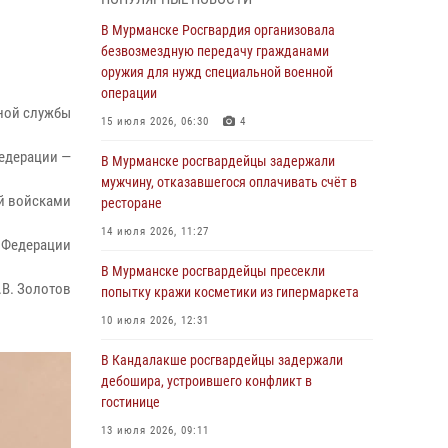
В Мурманске сотрудники Росгвардии
пресекли утренний дебош в баре на улице
В Мурманске Росгвардия организовала
Карла Маркса
безвозмездную передачу гражданами
оружия для нужд специальной военной
04 августа 2026, 08:54
операции
ной службы
Морской отряд Северо - Западного округа
15 июля 2026, 06:30
4
Росгвардии отмечает 37 лет со дня
образования
едерации —
В Мурманске росгвардейцы задержали
мужчину, отказавшегося оплачивать счёт в
03 августа 2026, 12:23
4
 войсками
ресторане
Сотрудники вневедомственной охраны
14 июля 2026, 11:27
Росгвардии пресекли хулиганские действия
 Федерации
дебошира на автозаправочной станции
В Мурманске росгвардейцы пресекли
города Кандалакши
.В. Золотов
попытку кражи косметики из гипермаркета
03 августа 2026, 09:12
10 июля 2026, 12:31
Сотрудники Росгвардии провели инструктаж
В Кандалакше росгвардейцы задержали
по антитеррористической защищенности для
дебошира, устроившего конфликт в
членов избирательных комиссий в
гостинице
преддверии выборов
13 июля 2026, 09:11
31 июля 2026, 08:48
3