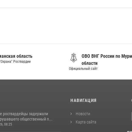
анская область
ОВО ВНГ России по Мур
"Охрана" Росгвардии
области
Официальный сайт
И
НАВИГАЦИЯ
е росгвардейцы задержали
Новости
арушавшего общественный п...
Карта сайта
26, 08:25