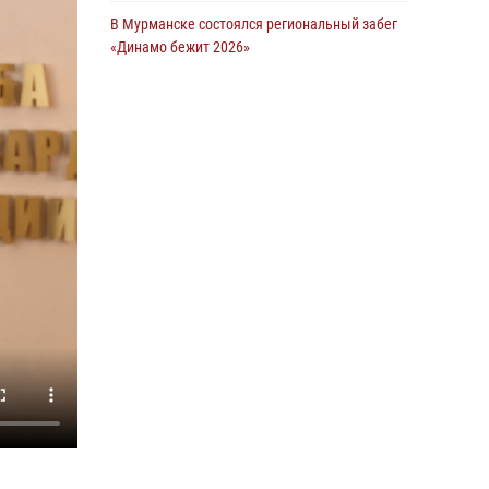
В Мурманске состоялся региональный забег
Сотрудники Росгвардии задержали мужчину,
«Динамо бежит 2026»
не оплатившего счет в ресторане
28 июля 2026, 08:02
4
30 июля 2026, 14:09
В Мурманске росгвардейцы пресекли
В Управлении Росгвардии по Мурманской
хулиганские действия местной жительницы,
области прошло пожарно-тактическое
нарушавшей общественный порядок в
занятие совместно с МЧС России
магазине - буфете
30 июля 2026, 14:05
15 июля 2026, 14:01
В Мурманске представители Росгвардии и
территориальной избирательной комиссии
обсудили алгоритмы обеспечения
безопасности в период выборов
16 июля 2026, 07:26
В Мурманске сотрудники Росгвардии
задержали мужчину, скрывавшегося от
правосудия
16 июля 2026, 08:31