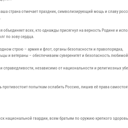
наша страна отмечает праздник, символизирующий мощь и славу рос
.
ля объединяет всех, кто однажды присягнул на верность Родине и исп
лг по зову сердца.
 одном строю – армия и флот, органы безопасности и правопорядка,
ьцы и ветераны – обеспечиваем суверенитет и безопасность любимой
а и справедливости, независимо от национальности и религиозных уб
овь противостоит попыткам ослабить Россию, лишив её права самостоя
йск национальной гвардии, всем братьям по оружию крепкого здоровь