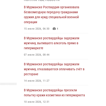
Росгвардии отмечает 37 лет со дня
образования
В Мурманске Росгвардия организовала
безвозмездную передачу гражданами
03 августа 2026, 12:23
4
оружия для нужд специальной военной
Сотрудники вневедомственной охраны
операции
Росгвардии пресекли хулиганские действия
15 июля 2026, 06:30
4
дебошира на автозаправочной станции
города Кандалакши
В Мурманске росгвардейцы задержали
мужчину, выпившего алкоголь прямо в
03 августа 2026, 09:12
гипермаркете
Сотрудники Росгвардии провели инструктаж
07 июля 2026, 08:44
по антитеррористической защищенности для
членов избирательных комиссий в
В Мурманске росгвардейцы задержали
преддверии выборов
мужчину, отказавшегося оплачивать счёт в
ресторане
31 июля 2026, 08:48
3
14 июля 2026, 11:27
Сотрудники Росгвардии задержали мужчину,
не оплатившего счет в ресторане
В Мурманске росгвардейцы пресекли
попытку кражи косметики из гипермаркета
30 июля 2026, 14:09
10 июля 2026, 12:31
В Управлении Росгвардии по Мурманской