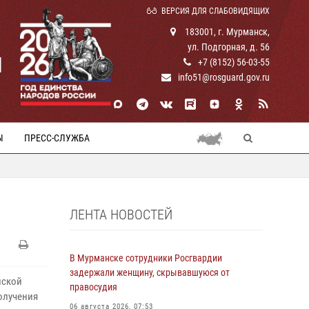
ВЕРСИЯ ДЛЯ СЛАБОВИДЯЩИХ
183001, г. Мурманск,
ул. Подгорная, д. 56
И
+7 (8152) 56-03-55
info51@rosguard.gov.ru
Ы
ПРЕСС-СЛУЖБА
ЛЕНТА НОВОСТЕЙ
В Мурманске сотрудники Росгвардии
задержали женщину, скрывавшуюся от
нской
правосудия
олучения
06 августа 2026, 07:53