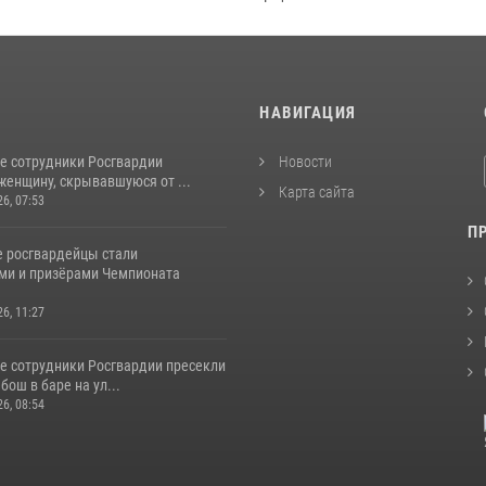
И
НАВИГАЦИЯ
е сотрудники Росгвардии
Новости
женщину, скрывавшуюся от ...
Карта сайта
26, 07:53
П
 росгвардейцы стали
ми и призёрами Чемпионата
26, 11:27
е сотрудники Росгвардии пресекли
бош в баре на ул...
26, 08:54