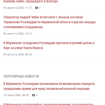
боевому самбо, прошедшего в Вологде
05 августа 2026, 11:27
3
Губернатор Андрей Чибис встретился с личным составом
Управления Росгвардии по Мурманской области и вручил награды
отличившимся сотрудникам
04 августа 2026, 14:16
В Мурманске сотрудники Росгвардии пресекли утренний дебош в
баре на улице Карла Маркса
04 августа 2026, 08:54
Морской отряд Северо - Западного округа Росгвардии отмечает 37
лет со дня образования
03 августа 2026, 12:23
4
ПОПУЛЯРНЫЕ НОВОСТИ
В Мурманске Росгвардия организовала безвозмездную передачу
Сотрудники вневедомственной охраны Росгвардии пресекли
гражданами оружия для нужд специальной военной операции
хулиганские действия дебошира на автозаправочной станции
города Кандалакши
15 июля 2026, 06:30
4
03 августа 2026, 09:12
В Мурманске росгвардейцы задержали мужчину, отказавшегося