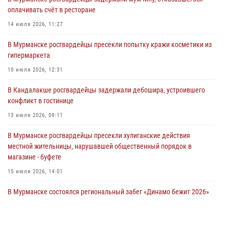
оплачивать счёт в ресторане
Сотрудники Росгвардии провели инструктаж по
антитеррористической защищенности для членов избирательных
14 июля 2026, 11:27
комиссий в преддверии выборов
В Мурманске росгвардейцы пресекли попытку кражи косметики из
31 июля 2026, 08:48
3
гипермаркета
Сотрудники Росгвардии задержали мужчину, не оплатившего счет в
10 июля 2026, 12:31
ресторане
В Кандалакше росгвардейцы задержали дебошира, устроившего
30 июля 2026, 14:09
конфликт в гостинице
В Управлении Росгвардии по Мурманской области прошло пожарно-
13 июля 2026, 09:11
тактическое занятие совместно с МЧС России
В Мурманске росгвардейцы пресекли хулиганские действия
30 июля 2026, 14:05
местной жительницы, нарушавшей общественный порядок в
магазине - буфете
15 июля 2026, 14:01
В Мурманске состоялся региональный забег «Динамо бежит 2026»
28 июля 2026, 08:02
4
В Мурманске представители Росгвардии и территориальной