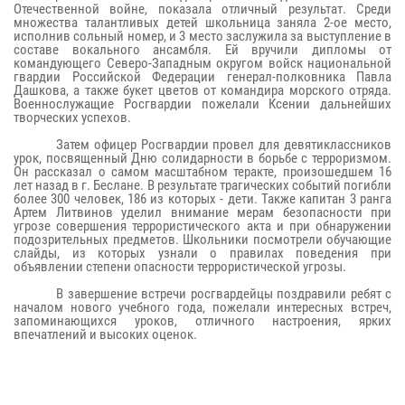
Отечественной войне, показала отличный результат. Среди
множества талантливых детей школьница заняла 2-ое место,
исполнив сольный номер, и 3 место заслужила за выступление в
составе вокального ансамбля. Ей вручили дипломы от
командующего Северо-Западным округом войск национальной
гвардии Российской Федерации генерал-полковника Павла
Дашкова, а также букет цветов от командира морского отряда.
Военнослужащие Росгвардии пожелали Ксении дальнейших
творческих успехов.
Затем офицер Росгвардии провел для девятиклассников
урок, посвященный Дню солидарности в борьбе с терроризмом.
Он рассказал о самом масштабном теракте, произошедшем 16
лет назад в г. Беслане. В результате трагических событий погибли
более 300 человек, 186 из которых - дети. Также капитан 3 ранга
Артем Литвинов уделил внимание мерам безопасности при
угрозе совершения террористического акта и при обнаружении
подозрительных предметов. Школьники посмотрели обучающие
слайды, из которых узнали о правилах поведения при
объявлении степени опасности террористической угрозы.
В завершение встречи росгвардейцы поздравили ребят с
началом нового учебного года, пожелали интересных встреч,
запоминающихся уроков, отличного настроения, ярких
впечатлений и высоких оценок.