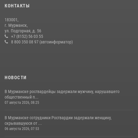
по Мурманской области новый автомобиль для несения службы
КОНТАКТЫ
21 июля 2026, 08:15
1
183001,
Сотрудники вневедомственной охраны Росгвардии провели
г. Мурманск,
практические тренировки в акватории Кольского залива
ул. Подгорная, д. 56
+7 (8152) 56 03 55
23 июля 2026, 09:28
4
8 800 350 08 97 (автоинформатор)
НОВОСТИ
В Мурманске росгвардейцы задержали мужчину, нарушавшего
общественный п...
07 августа 2026, 08:25
В Мурманске сотрудники Росгвардии задержали женщину,
скрывавшуюся от ...
06 августа 2026, 07:53