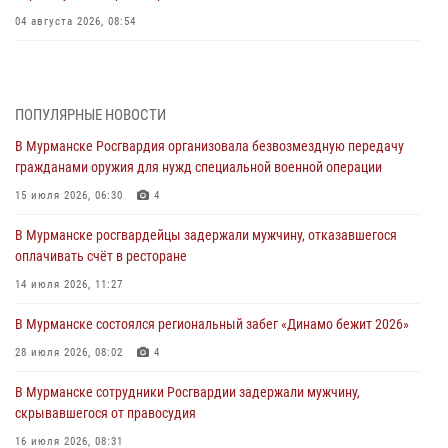
04 августа 2026, 08:54
Морской отряд Северо - Западного округа Росгвардии отмечает 37
лет со дня образования
03 августа 2026, 12:23
4
ПОПУЛЯРНЫЕ НОВОСТИ
В Мурманске Росгвардия организовала безвозмездную передачу
Сотрудники вневедомственной охраны Росгвардии пресекли
гражданами оружия для нужд специальной военной операции
хулиганские действия дебошира на автозаправочной станции
города Кандалакши
15 июля 2026, 06:30
4
03 августа 2026, 09:12
В Мурманске росгвардейцы задержали мужчину, отказавшегося
оплачивать счёт в ресторане
Сотрудники Росгвардии провели инструктаж по
антитеррористической защищенности для членов избирательных
14 июля 2026, 11:27
комиссий в преддверии выборов
В Мурманске состоялся региональный забег «Динамо бежит 2026»
31 июля 2026, 08:48
3
28 июля 2026, 08:02
4
Сотрудники Росгвардии задержали мужчину, не оплатившего счет в
ресторане
В Мурманске сотрудники Росгвардии задержали мужчину,
скрывавшегося от правосудия
30 июля 2026, 14:09
16 июля 2026, 08:31