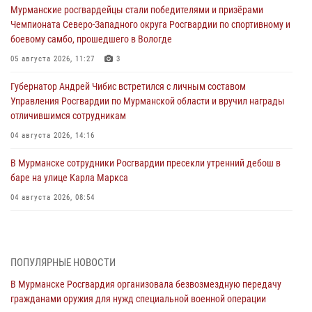
Мурманские росгвардейцы стали победителями и призёрами
Чемпионата Северо-Западного округа Росгвардии по спортивному и
боевому самбо, прошедшего в Вологде
05 августа 2026, 11:27
3
Губернатор Андрей Чибис встретился с личным составом
Управления Росгвардии по Мурманской области и вручил награды
отличившимся сотрудникам
04 августа 2026, 14:16
В Мурманске сотрудники Росгвардии пресекли утренний дебош в
баре на улице Карла Маркса
04 августа 2026, 08:54
Морской отряд Северо - Западного округа Росгвардии отмечает 37
лет со дня образования
03 августа 2026, 12:23
4
ПОПУЛЯРНЫЕ НОВОСТИ
В Мурманске Росгвардия организовала безвозмездную передачу
Сотрудники вневедомственной охраны Росгвардии пресекли
гражданами оружия для нужд специальной военной операции
хулиганские действия дебошира на автозаправочной станции