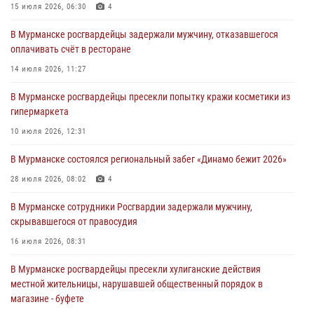
города Кандалакши
15 июля 2026, 06:30
4
03 августа 2026, 09:12
В Мурманске росгвардейцы задержали мужчину, отказавшегося
оплачивать счёт в ресторане
Сотрудники Росгвардии провели инструктаж по
антитеррористической защищенности для членов избирательных
14 июля 2026, 11:27
комиссий в преддверии выборов
В Мурманске росгвардейцы пресекли попытку кражи косметики из
31 июля 2026, 08:48
3
гипермаркета
Сотрудники Росгвардии задержали мужчину, не оплатившего счет в
10 июля 2026, 12:31
ресторане
В Мурманске состоялся региональный забег «Динамо бежит 2026»
30 июля 2026, 14:09
28 июля 2026, 08:02
4
В Управлении Росгвардии по Мурманской области прошло пожарно-
тактическое занятие совместно с МЧС России
В Мурманске сотрудники Росгвардии задержали мужчину,
скрывавшегося от правосудия
30 июля 2026, 14:05
16 июля 2026, 08:31
В Мурманске росгвардейцы пресекли хулиганские действия
местной жительницы, нарушавшей общественный порядок в
магазине - буфете