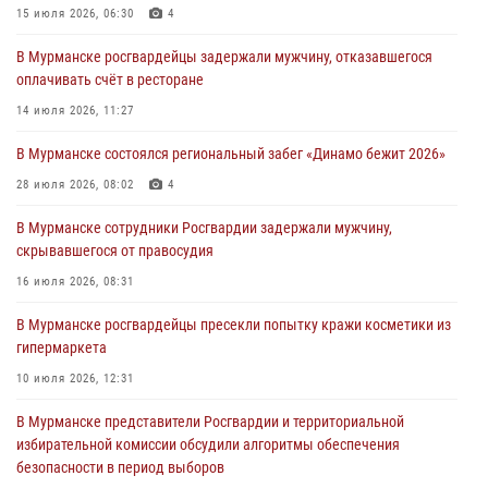
города Кандалакши
15 июля 2026, 06:30
4
03 августа 2026, 09:12
В Мурманске росгвардейцы задержали мужчину, отказавшегося
оплачивать счёт в ресторане
Сотрудники Росгвардии провели инструктаж по
антитеррористической защищенности для членов избирательных
14 июля 2026, 11:27
комиссий в преддверии выборов
В Мурманске состоялся региональный забег «Динамо бежит 2026»
31 июля 2026, 08:48
3
28 июля 2026, 08:02
4
Сотрудники Росгвардии задержали мужчину, не оплатившего счет в
ресторане
В Мурманске сотрудники Росгвардии задержали мужчину,
скрывавшегося от правосудия
30 июля 2026, 14:09
16 июля 2026, 08:31
В Управлении Росгвардии по Мурманской области прошло пожарно-
тактическое занятие совместно с МЧС России
В Мурманске росгвардейцы пресекли попытку кражи косметики из
гипермаркета
30 июля 2026, 14:05
10 июля 2026, 12:31
В Мурманске представители Росгвардии и территориальной
избирательной комиссии обсудили алгоритмы обеспечения
безопасности в период выборов