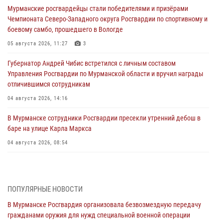
Мурманские росгвардейцы стали победителями и призёрами
Чемпионата Северо-Западного округа Росгвардии по спортивному и
боевому самбо, прошедшего в Вологде
05 августа 2026, 11:27
3
Губернатор Андрей Чибис встретился с личным составом
Управления Росгвардии по Мурманской области и вручил награды
отличившимся сотрудникам
04 августа 2026, 14:16
В Мурманске сотрудники Росгвардии пресекли утренний дебош в
баре на улице Карла Маркса
04 августа 2026, 08:54
Морской отряд Северо - Западного округа Росгвардии отмечает 37
лет со дня образования
03 августа 2026, 12:23
4
ПОПУЛЯРНЫЕ НОВОСТИ
В Мурманске Росгвардия организовала безвозмездную передачу
Сотрудники вневедомственной охраны Росгвардии пресекли
гражданами оружия для нужд специальной военной операции
хулиганские действия дебошира на автозаправочной станции