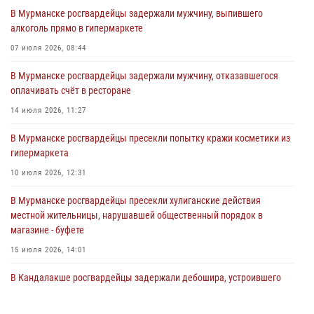
В Мурманске росгвардейцы задержали мужчину, выпившего
31 июля 2026, 08:48
3
алкоголь прямо в гипермаркете
Сотрудники Росгвардии задержали мужчину, не оплатившего счет в
07 июля 2026, 08:44
ресторане
В Мурманске росгвардейцы задержали мужчину, отказавшегося
30 июля 2026, 14:09
оплачивать счёт в ресторане
В Управлении Росгвардии по Мурманской области прошло пожарно-
14 июля 2026, 11:27
тактическое занятие совместно с МЧС России
В Мурманске росгвардейцы пресекли попытку кражи косметики из
30 июля 2026, 14:05
гипермаркета
В Управлении Росгвардии по Мурманской области состоялось
10 июля 2026, 12:31
богослужение, посвященное Дню памяти святого
равноапостольного великого князя Владимира
В Мурманске росгвардейцы пресекли хулиганские действия
местной жительницы, нарушавшей общественный порядок в
29 июля 2026, 12:17
4
магазине - буфете
15 июля 2026, 14:01
В Кандалакше росгвардейцы задержали дебошира, устроившего
конфликт в гостинице
13 июля 2026, 09:11