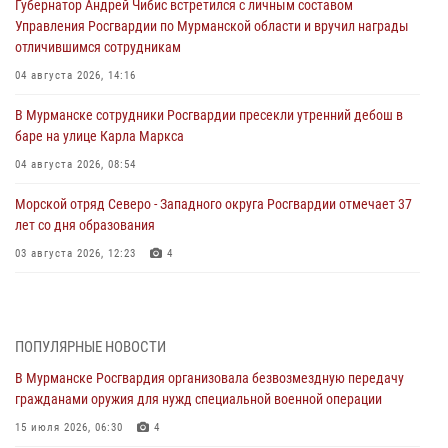
Губернатор Андрей Чибис встретился с личным составом
Управления Росгвардии по Мурманской области и вручил награды
отличившимся сотрудникам
04 августа 2026, 14:16
В Мурманске сотрудники Росгвардии пресекли утренний дебош в
баре на улице Карла Маркса
04 августа 2026, 08:54
Морской отряд Северо - Западного округа Росгвардии отмечает 37
лет со дня образования
03 августа 2026, 12:23
4
Сотрудники вневедомственной охраны Росгвардии пресекли
хулиганские действия дебошира на автозаправочной станции
города Кандалакши
ПОПУЛЯРНЫЕ НОВОСТИ
03 августа 2026, 09:12
В Мурманске Росгвардия организовала безвозмездную передачу
гражданами оружия для нужд специальной военной операции
Сотрудники Росгвардии провели инструктаж по
антитеррористической защищенности для членов избирательных
15 июля 2026, 06:30
4
комиссий в преддверии выборов