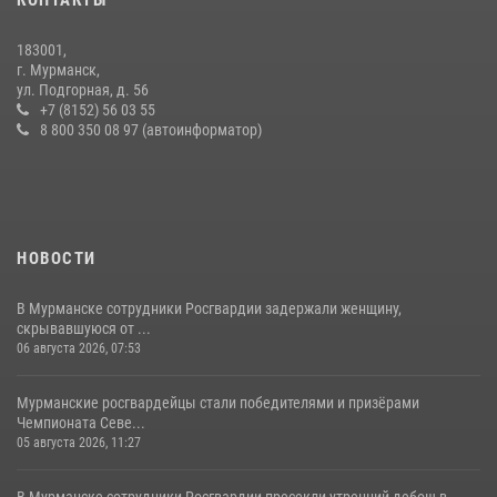
28 июля 2026, 08:02
4
183001,
В Мурманске сотрудники Росгвардии задержали мужчину,
г. Мурманск,
скрывавшегося от правосудия
ул. Подгорная, д. 56
+7 (8152) 56 03 55
16 июля 2026, 08:31
8 800 350 08 97 (автоинформатор)
НОВОСТИ
В Мурманске сотрудники Росгвардии задержали женщину,
скрывавшуюся от ...
06 августа 2026, 07:53
Мурманские росгвардейцы стали победителями и призёрами
Чемпионата Севе...
05 августа 2026, 11:27
В Мурманске сотрудники Росгвардии пресекли утренний дебош в