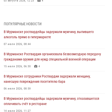
03 августа 2026, 12:23
4
Сотрудники вневедомственной охраны Росгвардии пресекли
хулиганские действия дебошира на автозаправочной станции
города Кандалакши
ПОПУЛЯРНЫЕ НОВОСТИ
03 августа 2026, 09:12
В Мурманске росгвардейцы задержали мужчину, выпившего
алкоголь прямо в гипермаркете
Сотрудники Росгвардии провели инструктаж по
антитеррористической защищенности для членов избирательных
07 июля 2026, 08:44
комиссий в преддверии выборов
В Мурманске Росгвардия организовала безвозмездную передачу
31 июля 2026, 08:48
3
гражданами оружия для нужд специальной военной операции
Сотрудники Росгвардии задержали мужчину, не оплатившего счет в
15 июля 2026, 06:30
4
ресторане
В Мурманске сотрудники Росгвардии задержали женщину,
30 июля 2026, 14:09
нанесшую повреждения посетителю бара
В Управлении Росгвардии по Мурманской области прошло пожарно-
06 июля 2026, 08:59
тактическое занятие совместно с МЧС России
В Мурманске росгвардейцы задержали мужчину, отказавшегося
30 июля 2026, 14:05
оплачивать счёт в ресторане
В Управлении Росгвардии по Мурманской области состоялось
14 июля 2026, 11:27