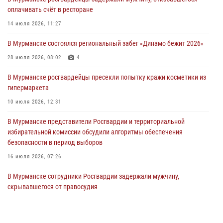
оплачивать счёт в ресторане
Сотрудники Росгвардии провели инструктаж по
антитеррористической защищенности для членов избирательных
14 июля 2026, 11:27
комиссий в преддверии выборов
В Мурманске состоялся региональный забег «Динамо бежит 2026»
31 июля 2026, 08:48
3
28 июля 2026, 08:02
4
Сотрудники Росгвардии задержали мужчину, не оплатившего счет в
ресторане
В Мурманске росгвардейцы пресекли попытку кражи косметики из
гипермаркета
30 июля 2026, 14:09
10 июля 2026, 12:31
В Управлении Росгвардии по Мурманской области прошло пожарно-
тактическое занятие совместно с МЧС России
В Мурманске представители Росгвардии и территориальной
избирательной комиссии обсудили алгоритмы обеспечения
30 июля 2026, 14:05
безопасности в период выборов
16 июля 2026, 07:26
В Мурманске сотрудники Росгвардии задержали мужчину,
скрывавшегося от правосудия
16 июля 2026, 08:31
Первый Мурманский терминал» передал Управлению Росгвардии