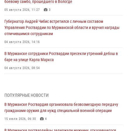
боевому самбо, прошедшего в Вологде
05 августа 2026, 11:27
3
Губернатор Андрей Чибис встретился с личным составом
Управления Росгвардии по Мурманской области и вручил награды
отличившимся сотрудникам
04 августа 2026, 14:16
В Мурманске сотрудники Росгвардии пресекли утренний дебош в
баре на улице Карла Маркса
04 августа 2026, 08:54
Морской отряд Северо - Западного округа Росгвардии отмечает 37
лет со дня образования
03 августа 2026, 12:23
4
ПОПУЛЯРНЫЕ НОВОСТИ
В Мурманске Росгвардия организовала безвозмездную передачу
Сотрудники вневедомственной охраны Росгвардии пресекли
гражданами оружия для нужд специальной военной операции
хулиганские действия дебошира на автозаправочной станции
города Кандалакши
15 июля 2026, 06:30
4
03 августа 2026, 09:12
В Мурманске росгвардейцы задержали мужчину, отказавшегося