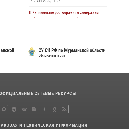
14 июля 2026, 11:27
области состоялось богослужение,
посвященное Дню памяти святого
В Кандалакше росгвардейцы задержали
равноапостольного великого князя
дебошира, устроившего конфликт в
Владимира
гостинице
29 июля 2026, 12:17
4
13 июля 2026, 09:11
В Мурманске сотрудники Росгвардии
В Мурманске росгвардейцы пресекли
пресекли ночной дебош в баре на улице
манской
СУ СК РФ по Мурманской области
попытку кражи косметики из гипермаркета
Орликовой
Официальный сайт
10 июля 2026, 12:31
29 июля 2026, 09:34
В Мурманске состоялся региональный забег
«Динамо бежит 2026»
28 июля 2026, 08:02
4
ОФИЦИАЛЬНЫЕ СЕТЕВЫЕ РЕСУРСЫ
В Мурманске росгвардейцы пресекли
хулиганские действия местной жительницы,
нарушавшей общественный порядок в
магазине - буфете
15 июля 2026, 14:01
РАВОВАЯ И ТЕХНИЧЕСКАЯ ИНФОРМАЦИЯ