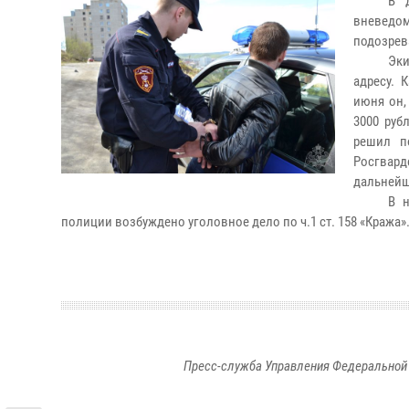
В 
вневедом
подозрев
Эки
адресу. 
июня он,
3000 руб
решил п
Росгвард
дальнейш
В 
полиции возбуждено уголовное дело по ч.1 ст. 158 «Кража»
Пресс-служба Управления Федеральной 