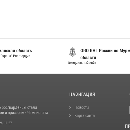
анская область
ОВО ВНГ России по Мур
"Охрана" Росгвардии
области
Официальный сайт
И
НАВИГАЦИЯ
 росгвардейцы стали
Новости
ми и призёрами Чемпионата
Карта сайта
26, 11:27
П