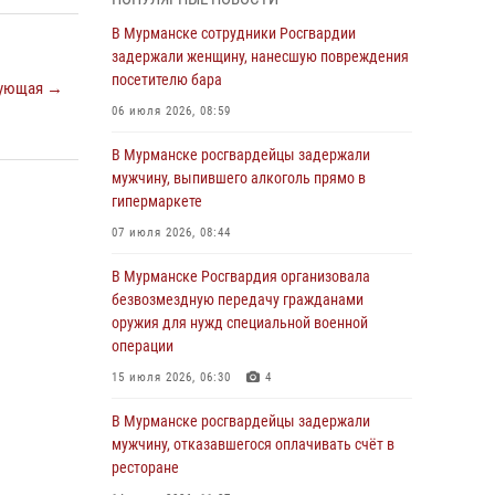
Росгвардии пресекли хулиганские действия
дебошира на автозаправочной станции
В Мурманске сотрудники Росгвардии
города Кандалакши
задержали женщину, нанесшую повреждения
посетителю бара
03 августа 2026, 09:12
ующая →
06 июля 2026, 08:59
Сотрудники Росгвардии провели инструктаж
по антитеррористической защищенности для
В Мурманске росгвардейцы задержали
членов избирательных комиссий в
мужчину, выпившего алкоголь прямо в
преддверии выборов
гипермаркете
31 июля 2026, 08:48
3
07 июля 2026, 08:44
Сотрудники Росгвардии задержали мужчину,
В Мурманске Росгвардия организовала
не оплатившего счет в ресторане
безвозмездную передачу гражданами
оружия для нужд специальной военной
30 июля 2026, 14:09
операции
В Управлении Росгвардии по Мурманской
15 июля 2026, 06:30
4
области прошло пожарно-тактическое
занятие совместно с МЧС России
В Мурманске росгвардейцы задержали
мужчину, отказавшегося оплачивать счёт в
30 июля 2026, 14:05
ресторане
В Управлении Росгвардии по Мурманской