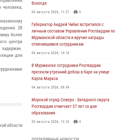
правления
Вологде
 человека,
05 августа 2026, 11:27
3
указанному
Губернатор Андрей Чибис встретился с
юдения. 28
личным составом Управления Росгвардии по
умму более
Мурманской области и вручил награды
ого центра
отличившимся сотрудникам
 задержан.
04 августа 2026, 14:16
олиции для
В Мурманске сотрудники Росгвардии
трудниками
пресекли утренний дебош в баре на улице
Карла Маркса
04 августа 2026, 08:54
Морской отряд Северо - Западного округа
Росгвардии отмечает 37 лет со дня
образования
03 августа 2026, 12:23
4
кой области
Сотрудники вневедомственной охраны
ПОПУЛЯРНЫЕ НОВОСТИ