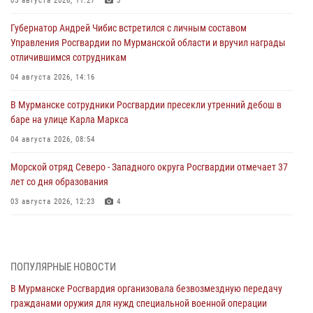
05 августа 2026, 11:27
3
Губернатор Андрей Чибис встретился с личным составом
Управления Росгвардии по Мурманской области и вручил награды
отличившимся сотрудникам
04 августа 2026, 14:16
В Мурманске сотрудники Росгвардии пресекли утренний дебош в
баре на улице Карла Маркса
04 августа 2026, 08:54
Морской отряд Северо - Западного округа Росгвардии отмечает 37
лет со дня образования
03 августа 2026, 12:23
4
Сотрудники вневедомственной охраны Росгвардии пресекли
хулиганские действия дебошира на автозаправочной станции
города Кандалакши
ПОПУЛЯРНЫЕ НОВОСТИ
03 августа 2026, 09:12
В Мурманске Росгвардия организовала безвозмездную передачу
гражданами оружия для нужд специальной военной операции
Сотрудники Росгвардии провели инструктаж по