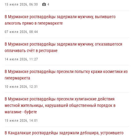
антитеррористической защищенности для членов избирательных
15 июля 2026, 06:30
4
комиссий в преддверии выборов
В Мурманске росгвардейцы задержали мужчину, выпившего
31 июля 2026, 08:48
3
алкоголь прямо в гипермаркете
Сотрудники Росгвардии задержали мужчину, не оплатившего счет в
07 июля 2026, 08:44
ресторане
В Мурманске росгвардейцы задержали мужчину, отказавшегося
30 июля 2026, 14:09
оплачивать счёт в ресторане
В Управлении Росгвардии по Мурманской области прошло пожарно-
14 июля 2026, 11:27
тактическое занятие совместно с МЧС России
В Мурманске росгвардейцы пресекли попытку кражи косметики из
30 июля 2026, 14:05
гипермаркета
В Управлении Росгвардии по Мурманской области состоялось
10 июля 2026, 12:31
богослужение, посвященное Дню памяти святого
равноапостольного великого князя Владимира
В Мурманске росгвардейцы пресекли хулиганские действия
местной жительницы, нарушавшей общественный порядок в
29 июля 2026, 12:17
4
магазине - буфете
15 июля 2026, 14:01
В Кандалакше росгвардейцы задержали дебошира, устроившего