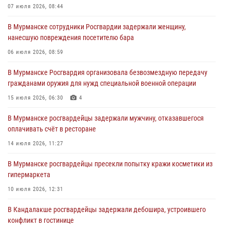
Сотрудники Росгвардии задержали мужчину, не оплатившего счет в
07 июля 2026, 08:44
ресторане
В Мурманске сотрудники Росгвардии задержали женщину,
30 июля 2026, 14:09
нанесшую повреждения посетителю бара
В Управлении Росгвардии по Мурманской области прошло пожарно-
06 июля 2026, 08:59
тактическое занятие совместно с МЧС России
В Мурманске Росгвардия организовала безвозмездную передачу
30 июля 2026, 14:05
гражданами оружия для нужд специальной военной операции
В Управлении Росгвардии по Мурманской области состоялось
15 июля 2026, 06:30
4
богослужение, посвященное Дню памяти святого
равноапостольного великого князя Владимира
В Мурманске росгвардейцы задержали мужчину, отказавшегося
оплачивать счёт в ресторане
29 июля 2026, 12:17
4
14 июля 2026, 11:27
В Мурманске сотрудники Росгвардии пресекли ночной дебош в
баре на улице Орликовой
В Мурманске росгвардейцы пресекли попытку кражи косметики из
гипермаркета
29 июля 2026, 09:34
10 июля 2026, 12:31
В Кандалакше росгвардейцы задержали дебошира, устроившего
конфликт в гостинице