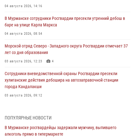
04 августа 2026, 14:16
В Мурманске сотрудники Росгвардии пресекли утренний дебош в
баре на улице Карла Маркса
04 августа 2026, 08:54
Морской отряд Северо - Западного округа Росгвардии отмечает 37
лет со дня образования
03 августа 2026, 12:23
4
Сотрудники вневедомственной охраны Росгвардии пресекли
хулиганские действия дебошира на автозаправочной станции
города Кандалакши
03 августа 2026, 09:12
Сотрудники Росгвардии провели инструктаж по
антитеррористической защищенности для членов избирательных
ПОПУЛЯРНЫЕ НОВОСТИ
комиссий в преддверии выборов
В Мурманске росгвардейцы задержали мужчину, выпившего
31 июля 2026, 08:48
3
алкоголь прямо в гипермаркете