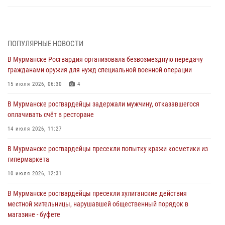
Морской отряд Северо - Западного округа Росгвардии отмечает 37
лет со дня образования
03 августа 2026, 12:23
4
ПОПУЛЯРНЫЕ НОВОСТИ
В Мурманске Росгвардия организовала безвозмездную передачу
Сотрудники вневедомственной охраны Росгвардии пресекли
гражданами оружия для нужд специальной военной операции
хулиганские действия дебошира на автозаправочной станции
города Кандалакши
15 июля 2026, 06:30
4
03 августа 2026, 09:12
В Мурманске росгвардейцы задержали мужчину, отказавшегося
оплачивать счёт в ресторане
Сотрудники Росгвардии провели инструктаж по
антитеррористической защищенности для членов избирательных
14 июля 2026, 11:27
комиссий в преддверии выборов
В Мурманске росгвардейцы пресекли попытку кражи косметики из
31 июля 2026, 08:48
3
гипермаркета
Сотрудники Росгвардии задержали мужчину, не оплатившего счет в
10 июля 2026, 12:31
ресторане
В Мурманске росгвардейцы пресекли хулиганские действия
30 июля 2026, 14:09
местной жительницы, нарушавшей общественный порядок в
магазине - буфете
В Управлении Росгвардии по Мурманской области прошло пожарно-