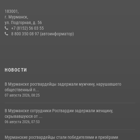
21 июля 2026, 08:15
1
183001,
В Мурманске росгвардейцы задержали женщину, пытавшуюся
г. Мурманск,
похитить одежду из гипермаркета
ул. Подгорная, д. 56
+7 (8152) 56 03 55
08 июля 2026, 08:03
8 800 350 08 97 (автоинформатор)
НОВОСТИ
В Мурманске росгвардейцы задержали мужчину, нарушавшего
общественный п...
07 августа 2026, 08:25
В Мурманске сотрудники Росгвардии задержали женщину,
скрывавшуюся от ...
06 августа 2026, 07:53
Мурманские росгвардейцы стали победителями и призёрами