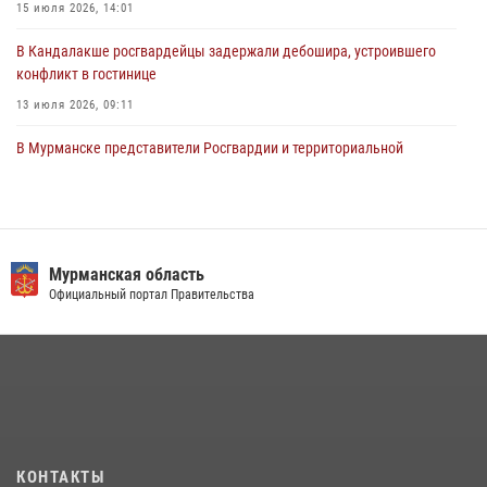
тактическое занятие совместно с МЧС России
15 июля 2026, 14:01
30 июля 2026, 14:05
В Кандалакше росгвардейцы задержали дебошира, устроившего
конфликт в гостинице
13 июля 2026, 09:11
В Мурманске представители Росгвардии и территориальной
избирательной комиссии обсудили алгоритмы обеспечения
безопасности в период выборов
16 июля 2026, 07:26
В Мурманске состоялся региональный забег «Динамо бежит 2026»
Мурманская область
Официальный портал Правительства
28 июля 2026, 08:02
4
В Мурманске сотрудники Росгвардии задержали мужчину,
скрывавшегося от правосудия
16 июля 2026, 08:31
Первый Мурманский терминал» передал Управлению Росгвардии
по Мурманской области новый автомобиль для несения службы
КОНТАКТЫ