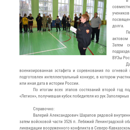
В
совместн
ученико
посвящен
долга.
П
актовом 
Затем с
подразде
ВУЗы Рос
Д
военизированная эстафета и соревнования по огневой 
подготовлен интеллектуальный конкурс, в котором участ
или иная дата в истории России.
По итогам всех этапов состязаний второй год по
«Легион», получившая кубок победителя из рук Заполярных
Справочно:
Валерий Александрович Шарапов рядовой внутренни
затем войсковой части 3526 п. Лебяжий Ленинградской обл
ликвидации вооруженного конфликта в Северо-Кавказском р