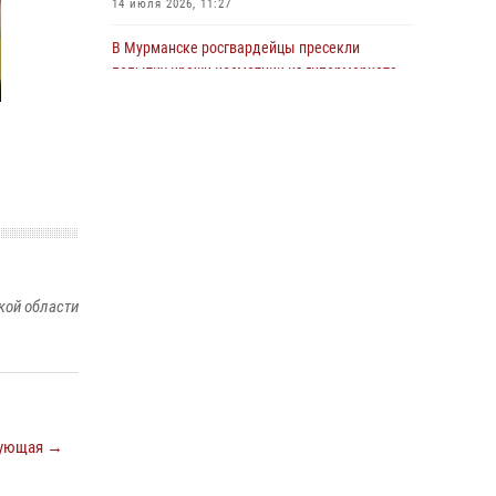
14 июля 2026, 11:27
области состоялось богослужение,
посвященное Дню памяти святого
В Мурманске росгвардейцы пресекли
равноапостольного великого князя
попытку кражи косметики из гипермаркета
Владимира
10 июля 2026, 12:31
29 июля 2026, 12:17
4
В Кандалакше росгвардейцы задержали
В Мурманске сотрудники Росгвардии
дебошира, устроившего конфликт в
пресекли ночной дебош в баре на улице
гостинице
Орликовой
13 июля 2026, 09:11
29 июля 2026, 09:34
В Мурманске состоялся региональный забег
«Динамо бежит 2026»
кой области
28 июля 2026, 08:02
4
В Мурманске росгвардейцы пресекли
хулиганские действия местной жительницы,
нарушавшей общественный порядок в
магазине - буфете
ующая →
15 июля 2026, 14:01