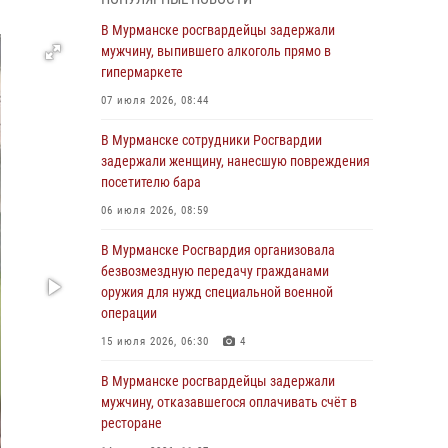
Росгвардии пресекли хулиганские действия
дебошира на автозаправочной станции
В Мурманске росгвардейцы задержали
города Кандалакши
мужчину, выпившего алкоголь прямо в
гипермаркете
03 августа 2026, 09:12
07 июля 2026, 08:44
Сотрудники Росгвардии провели инструктаж
по антитеррористической защищенности для
В Мурманске сотрудники Росгвардии
членов избирательных комиссий в
задержали женщину, нанесшую повреждения
преддверии выборов
посетителю бара
31 июля 2026, 08:48
3
06 июля 2026, 08:59
Сотрудники Росгвардии задержали мужчину,
В Мурманске Росгвардия организовала
не оплатившего счет в ресторане
безвозмездную передачу гражданами
оружия для нужд специальной военной
30 июля 2026, 14:09
операции
В Управлении Росгвардии по Мурманской
15 июля 2026, 06:30
4
области прошло пожарно-тактическое
занятие совместно с МЧС России
В Мурманске росгвардейцы задержали
мужчину, отказавшегося оплачивать счёт в
30 июля 2026, 14:05
ресторане
В Управлении Росгвардии по Мурманской