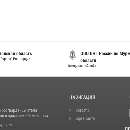
Мурманская область
ОВО ВНГ Ро
ФГУП "Охрана" Росгвардии
области
Официальный сайт
И
НАВИГАЦИЯ
 росгвардейцы стали
Новости
ми и призёрами Чемпионата
Карта сайта
26, 11:27
П