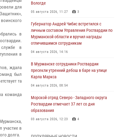
сгвардейцы
Вологде
ровели для
05 августа 2026, 11:27
3
ащитник»,
 воинского
Губернатор Андрей Чибис встретился с
личным составом Управления Росгвардии по
обрались в
Мурманской области и вручил награды
осгвардии.
отличившимся сотрудникам
 службе в
04 августа 2026, 14:16
тупления в
В Мурманске сотрудники Росгвардии
пов, ждала
пресекли утренний дебош в баре на улице
команд был
Карла Маркса
етствует та
04 августа 2026, 08:54
ла команда
Морской отряд Северо - Западного округа
Росгвардии отмечает 37 лет со дня
образования
03 августа 2026, 12:23
4
 Мурманска,
л участие в
Сотрудники вневедомственной охраны
ого долга.
ПОПУЛЯРНЫЕ НОВОСТИ