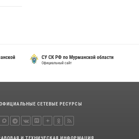
В Мурманске представители Росгвардии и
территориальной избирательной комиссии
обсудили алгоритмы обеспечения
безопасности в период выборов
16 июля 2026, 07:26
В Мурманске сотрудники Росгвардии
задержали мужчину, скрывавшегося от
ссии по Мурманской
СУ СК РФ по Мурманской облас
правосудия
Официальный сайт
16 июля 2026, 08:31
ОФИЦИАЛЬНЫЕ СЕТЕВЫЕ РЕСУРСЫ
РАВОВАЯ И ТЕХНИЧЕСКАЯ ИНФОРМАЦИЯ