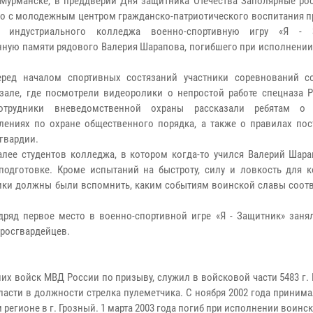
 Мурманске, в преддверии Дня защитника Отечества Заполярные ро
о с молодежным центром гражданско-патриотического воспитания п
в индустриального колледжа военно-спортивную игру «Я - З
ную памяти рядового Валерия Шарапова, погибшего при исполнении
еред началом спортивных состязаний участники соревнований с
зале, где посмотрели видеоролики о непростой работе спецназа Р
отрудники вневедомственной охраны рассказали ребятам о
лениях по охране общественного порядка, а также о правилах пос
гвардии.
алее студентов колледжа, в котором когда-то учился Валерий Шара
подготовке. Кроме испытаний на быстроту, силу и ловкость для 
ники должны были вспомнить, каким событиям воинской славы соотв
дряд первое место в военно-спортивной игре «Я - Защитник» заня
 росгвардейцев.
х войск МВД России по призыву, служил в войсковой части 5483 г.
асти в должности стрелка пулеметчика. С ноября 2002 года принима
егионе в г. Грозный. 1 марта 2003 года погиб при исполнении воинск