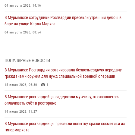
04 августа 2026, 14:16
В Мурманске сотрудники Росгвардии пресекли утренний дебош в
баре на улице Карла Маркса
04 августа 2026, 08:54
Морской отряд Северо - Западного округа Росгвардии отмечает 37
лет со дня образования
03 августа 2026, 12:23
4
ПОПУЛЯРНЫЕ НОВОСТИ
В Мурманске Росгвардия организовала безвозмездную передачу
Сотрудники вневедомственной охраны Росгвардии пресекли
гражданами оружия для нужд специальной военной операции
хулиганские действия дебошира на автозаправочной станции
города Кандалакши
15 июля 2026, 06:30
4
03 августа 2026, 09:12
В Мурманске росгвардейцы задержали мужчину, отказавшегося
оплачивать счёт в ресторане
Сотрудники Росгвардии провели инструктаж по
антитеррористической защищенности для членов избирательных
14 июля 2026, 11:27
комиссий в преддверии выборов
В Мурманске росгвардейцы пресекли попытку кражи косметики из
31 июля 2026, 08:48
3
гипермаркета