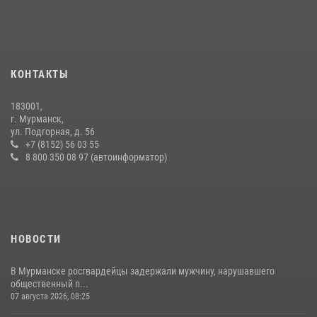
скрывавшегося от правосудия
16 июля 2026, 08:31
Первый Мурманский терминал» передал Управлению Росгвардии
по Мурманской области новый автомобиль для несения службы
КОНТАКТЫ
21 июля 2026, 08:15
1
183001,
В Мурманске росгвардейцы задержали ночного дебошира,
г. Мурманск,
устроившего скандал в мини-отеле
ул. Подгорная, д. 56
+7 (8152) 56 03 55
09 июля 2026, 07:56
8 800 350 08 97 (автоинформатор)
НОВОСТИ
В Мурманске росгвардейцы задержали мужчину, нарушавшего
общественный п...
07 августа 2026, 08:25