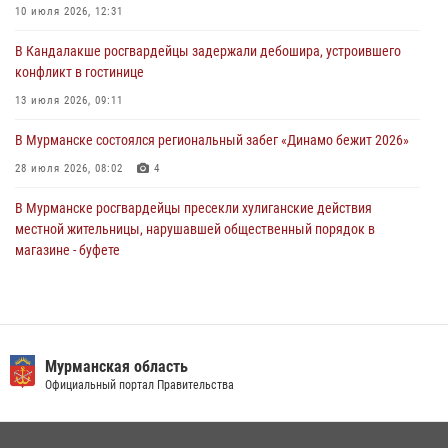
Сотрудники Росгвардии задержали мужчину, не оплатившего счет в
10 июля 2026, 12:31
ресторане
В Кандалакше росгвардейцы задержали дебошира, устроившего
30 июля 2026, 14:09
конфликт в гостинице
В Управлении Росгвардии по Мурманской области прошло пожарно-
13 июля 2026, 09:11
тактическое занятие совместно с МЧС России
В Мурманске состоялся региональный забег «Динамо бежит 2026»
30 июля 2026, 14:05
28 июля 2026, 08:02
4
В Мурманске росгвардейцы пресекли хулиганские действия
местной жительницы, нарушавшей общественный порядок в
магазине - буфете
15 июля 2026, 14:01
В Мурманске представители Росгвардии и территориальной
избирательной комиссии обсудили алгоритмы обеспечения
безопасности в период выборов
Мурманская область
Официальный портал Правительства
16 июля 2026, 07:26
В Мурманске сотрудники Росгвардии задержали мужчину,