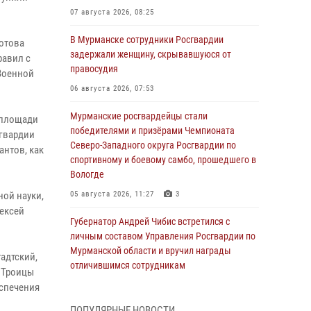
07 августа 2026, 08:25
В Мурманске сотрудники Росгвардии
лотова
задержали женщину, скрывавшуюся от
равил с
правосудия
 Военной
06 августа 2026, 07:53
Мурманские росгвардейцы стали
 площади
победителями и призёрами Чемпионата
сгвардии
Северо-Западного округа Росгвардии по
антов, как
спортивному и боевому самбо, прошедшего в
Вологде
ной науки,
05 августа 2026, 11:27
3
лексей
Губернатор Андрей Чибис встретился с
личным составом Управления Росгвардии по
Мурманской области и вручил награды
адтский,
отличившимся сотрудникам
 Троицы
04 августа 2026, 14:16
еспечения
ПОПУЛЯРНЫЕ НОВОСТИ