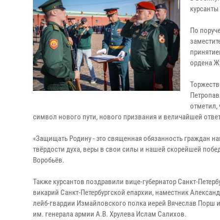
курсанты
По поруч
заместит
принятие
ордена Ж
Торжеств
Петропав
отметил, 
символ нового пути, нового призвания и величайшей отве
«Защищать Родину - это священная обязанность граждан на
твёрдости духа, веры в свои силы и нашей скорейшей побе
Воробьёв.
Также курсантов поздравили вице-губернатор Санкт-Петерб
викарий Санкт-Петербургской епархии, наместник Алекса
лейб-гвардии Измайловского полка иерей Вячеслав Порш и
им. генерала армии А.В. Хрулева Ислам Салихов.