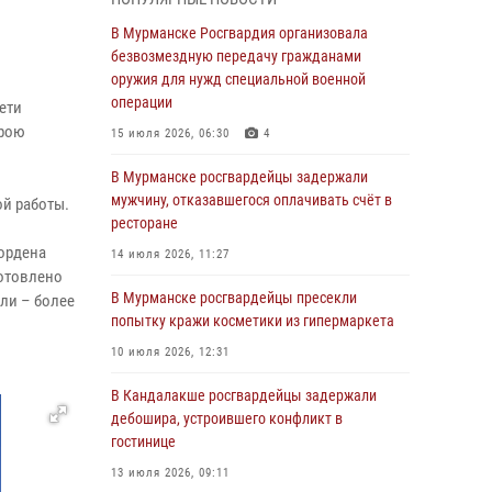
В Мурманске сотрудники Росгвардии
пресекли утренний дебош в баре на улице
В Мурманске Росгвардия организовала
Карла Маркса
безвозмездную передачу гражданами
оружия для нужд специальной военной
04 августа 2026, 08:54
операции
ети
Морской отряд Северо - Западного округа
трою
15 июля 2026, 06:30
4
Росгвардии отмечает 37 лет со дня
образования
В Мурманске росгвардейцы задержали
мужчину, отказавшегося оплачивать счёт в
03 августа 2026, 12:23
4
ой работы.
ресторане
Сотрудники вневедомственной охраны
 ордена
14 июля 2026, 11:27
Росгвардии пресекли хулиганские действия
готовлено
дебошира на автозаправочной станции
В Мурманске росгвардейцы пресекли
ли – более
города Кандалакши
попытку кражи косметики из гипермаркета
03 августа 2026, 09:12
10 июля 2026, 12:31
Сотрудники Росгвардии провели инструктаж
В Кандалакше росгвардейцы задержали
по антитеррористической защищенности для
дебошира, устроившего конфликт в
членов избирательных комиссий в
гостинице
преддверии выборов
13 июля 2026, 09:11
31 июля 2026, 08:48
3