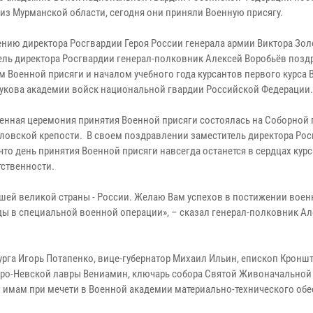
 из Мурманской области, сегодня они приняли Военную присягу.
ению директора Росгвардии Героя России генерала армии Виктора Зо
ель директора Росгвардии генерал-полковник Алексей Воробьёв позд
м Военной присяги и началом учебного года курсантов первого курса
укова академии войск национальной гвардии Российской Федерации.
енная церемония принятия Военной присяги состоялась на Соборной
ловской крепости. В своем поздравлении заместитель директора Ро
что день принятия Военной присяги навсегда останется в сердцах курс
тственности.
шей великой страны - России. Желаю Вам успехов в постижении воен
ды в специальной военной операции», – сказал генерал-полковник А
урга Игорь Потапенко, вице-губернатор Михаил Ильин, епископ Кроншт
ндро-Невской лавры Вениамин, ключарь собора Святой Живоначальной
 имам при мечети в Военной академии материально-технического об