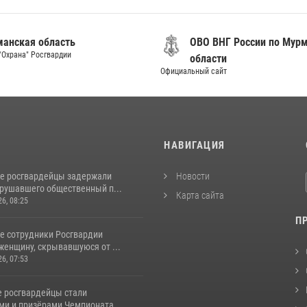
анская область
ОВО ВНГ России по Мур
"Охрана" Росгвардии
области
Официальный сайт
И
НАВИГАЦИЯ
е росгвардейцы задержали
Новости
арушавшего общественный п...
Карта сайта
26, 08:25
П
е сотрудники Росгвардии
женщину, скрывавшуюся от ...
26, 07:53
 росгвардейцы стали
ми и призёрами Чемпионата