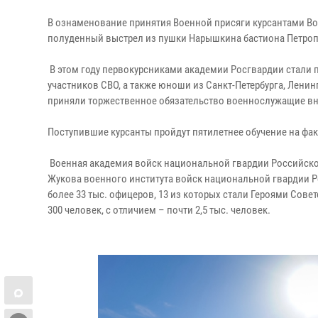
В ознаменование принятия Военной присяги курсантами Во
полуденный выстрел из пушки Нарышкина бастиона Петроп
В этом году первокурсниками академии Росгвардии стали 
участников СВО, а также юноши из Санкт-Петербурга, Ленин
приняли торжественное обязательство военнослужащие вн
Поступившие курсанты пройдут пятилетнее обучение на фа
Военная академия войск национальной гвардии Российской
Жукова военного института войск национальной гвардии Ро
более 33 тыс. офицеров, 13 из которых стали Героями Сов
300 человек, с отличием – почти 2,5 тыс. человек.