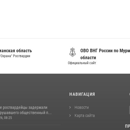
анская область
ОВО ВНГ России по Мур
"Охрана" Росгвардии
области
Официальный сайт
И
НАВИГАЦИЯ
е росгвардейцы задержали
Новости
арушавшего общественный п...
Карта сайта
26, 08:25
П