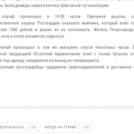
е, была дважды нажата кнопка тревожной сигнализации.
 случай произошел в 14.00 часов. Причиной вызова со
ственной охраны Росгвардии оказался мужчина, который взял п
лее 1300 рублей и решил их не оплачивать. Житель Петрозавод
 зону и хотел незаметно скрыться.
случай произошел в том же магазине спустя несколько часов. 
ной продукцией 42-летний мурманчанин взял с полки бутылку сп
е под одежду, направился на выход из гипермаркета.
случаях росгвардейцы задержали правонарушителей и доставили 
БЕЗОПАСНОСТЬ
1296
ВСЕГДА НА СТРАЖЕ
1395