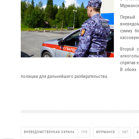
Мурманск
Первый
вневедом
сумму бо
кассовую
Второй 
алкоголь
спрятав е
В обоих 
полиции для дальнейшего разбирательства.
ВНЕВЕДОМСТВЕННАЯ ОХРАНА
1370
МУРМАНСК
1687