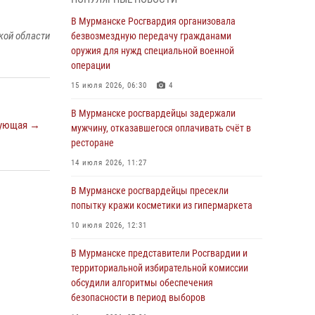
В Мурманске сотрудники Росгвардии
пресекли утренний дебош в баре на улице
В Мурманске Росгвардия организовала
Карла Маркса
кой области
безвозмездную передачу гражданами
оружия для нужд специальной военной
04 августа 2026, 08:54
операции
Морской отряд Северо - Западного округа
15 июля 2026, 06:30
4
Росгвардии отмечает 37 лет со дня
образования
В Мурманске росгвардейцы задержали
ующая →
мужчину, отказавшегося оплачивать счёт в
03 августа 2026, 12:23
4
ресторане
Сотрудники вневедомственной охраны
14 июля 2026, 11:27
Росгвардии пресекли хулиганские действия
дебошира на автозаправочной станции
В Мурманске росгвардейцы пресекли
города Кандалакши
попытку кражи косметики из гипермаркета
03 августа 2026, 09:12
10 июля 2026, 12:31
Сотрудники Росгвардии провели инструктаж
В Мурманске представители Росгвардии и
по антитеррористической защищенности для
территориальной избирательной комиссии
членов избирательных комиссий в
обсудили алгоритмы обеспечения
преддверии выборов
безопасности в период выборов
31 июля 2026, 08:48
3