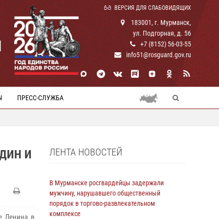
ВЕРСИЯ ДЛЯ СЛАБОВИДЯЩИХ
183001, г. Мурманск,
ул. Подгорная, д. 56
И
+7 (8152) 56-03-55
info51@rosguard.gov.ru
Ы
ПРЕСС-СЛУЖБА
ЛЕНТА НОВОСТЕЙ
ДИН И
В Мурманске росгвардейцы задержали
мужчину, нарушавшего общественный
порядок в торгово-развлекательном
комплексе
е Ленина в