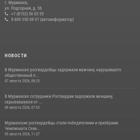
г. Мурманск,
устроившего скандал в мини-отеле
ул. Подгорная, д. 56
+7 (8152) 56 03 55
09 июля 2026, 07:56
8 800 350 08 97 (автоинформатор)
НОВОСТИ
В Мурманске росгвардейцы задержали мужчину, нарушавшего
общественный п...
07 августа 2026, 08:25
В Мурманске сотрудники Росгвардии задержали женщину,
скрывавшуюся от ...
06 августа 2026, 07:53
Мурманские росгвардейцы стали победителями и призёрами
Чемпионата Севе...
05 августа 2026, 11:27