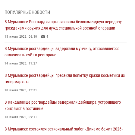
лет со дня образования
03 августа 2026, 12:23
4
ПОПУЛЯРНЫЕ НОВОСТИ
В Мурманске Росгвардия организовала безвозмездную передачу
Сотрудники вневедомственной охраны Росгвардии пресекли
гражданами оружия для нужд специальной военной операции
хулиганские действия дебошира на автозаправочной станции
города Кандалакши
15 июля 2026, 06:30
4
03 августа 2026, 09:12
В Мурманске росгвардейцы задержали мужчину, отказавшегося
оплачивать счёт в ресторане
Сотрудники Росгвардии провели инструктаж по
антитеррористической защищенности для членов избирательных
14 июля 2026, 11:27
комиссий в преддверии выборов
В Мурманске росгвардейцы пресекли попытку кражи косметики из
31 июля 2026, 08:48
3
гипермаркета
Сотрудники Росгвардии задержали мужчину, не оплатившего счет в
10 июля 2026, 12:31
ресторане
В Кандалакше росгвардейцы задержали дебошира, устроившего
30 июля 2026, 14:09
конфликт в гостинице
В Управлении Росгвардии по Мурманской области прошло пожарно-
13 июля 2026, 09:11
тактическое занятие совместно с МЧС России
В Мурманске состоялся региональный забег «Динамо бежит 2026»
30 июля 2026, 14:05