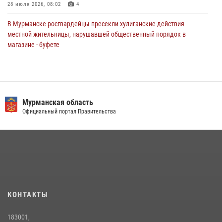
28 июля 2026, 08:02
4
В Мурманске росгвардейцы пресекли хулиганские действия
местной жительницы, нарушавшей общественный порядок в
магазине - буфете
15 июля 2026, 14:01
В Мурманске представители Росгвардии и территориальной
избирательной комиссии обсудили алгоритмы обеспечения
безопасности в период выборов
Мурманская область
Официальный портал Правительства
16 июля 2026, 07:26
В Мурманске сотрудники Росгвардии задержали мужчину,
скрывавшегося от правосудия
16 июля 2026, 08:31
Первый Мурманский терминал» передал Управлению Росгвардии
по Мурманской области новый автомобиль для несения службы
КОНТАКТЫ
21 июля 2026, 08:15
1
183001,
В Мурманске росгвардейцы задержали ночного дебошира,