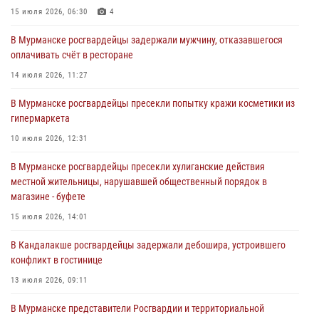
города Кандалакши
15 июля 2026, 06:30
4
03 августа 2026, 09:12
В Мурманске росгвардейцы задержали мужчину, отказавшегося
оплачивать счёт в ресторане
Сотрудники Росгвардии провели инструктаж по
антитеррористической защищенности для членов избирательных
14 июля 2026, 11:27
комиссий в преддверии выборов
В Мурманске росгвардейцы пресекли попытку кражи косметики из
31 июля 2026, 08:48
3
гипермаркета
Сотрудники Росгвардии задержали мужчину, не оплатившего счет в
10 июля 2026, 12:31
ресторане
В Мурманске росгвардейцы пресекли хулиганские действия
30 июля 2026, 14:09
местной жительницы, нарушавшей общественный порядок в
магазине - буфете
В Управлении Росгвардии по Мурманской области прошло пожарно-
тактическое занятие совместно с МЧС России
15 июля 2026, 14:01
30 июля 2026, 14:05
В Кандалакше росгвардейцы задержали дебошира, устроившего
конфликт в гостинице
13 июля 2026, 09:11
В Мурманске представители Росгвардии и территориальной