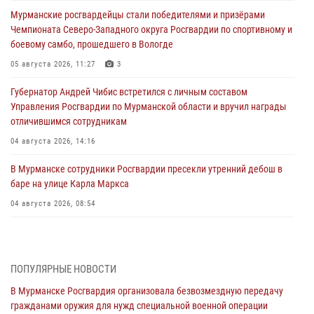
Мурманские росгвардейцы стали победителями и призёрами
Чемпионата Северо-Западного округа Росгвардии по спортивному и
боевому самбо, прошедшего в Вологде
05 августа 2026, 11:27
3
Губернатор Андрей Чибис встретился с личным составом
Управления Росгвардии по Мурманской области и вручил награды
отличившимся сотрудникам
04 августа 2026, 14:16
В Мурманске сотрудники Росгвардии пресекли утренний дебош в
баре на улице Карла Маркса
04 августа 2026, 08:54
Морской отряд Северо - Западного округа Росгвардии отмечает 37
лет со дня образования
03 августа 2026, 12:23
4
ПОПУЛЯРНЫЕ НОВОСТИ
В Мурманске Росгвардия организовала безвозмездную передачу
Сотрудники вневедомственной охраны Росгвардии пресекли
гражданами оружия для нужд специальной военной операции
хулиганские действия дебошира на автозаправочной станции