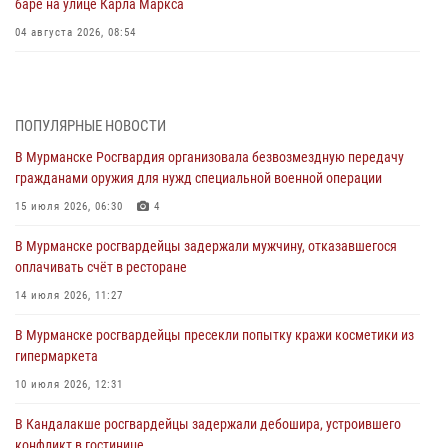
баре на улице Карла Маркса
04 августа 2026, 08:54
Морской отряд Северо - Западного округа Росгвардии отмечает 37
лет со дня образования
03 августа 2026, 12:23
4
ПОПУЛЯРНЫЕ НОВОСТИ
В Мурманске Росгвардия организовала безвозмездную передачу
Сотрудники вневедомственной охраны Росгвардии пресекли
гражданами оружия для нужд специальной военной операции
хулиганские действия дебошира на автозаправочной станции
города Кандалакши
15 июля 2026, 06:30
4
03 августа 2026, 09:12
В Мурманске росгвардейцы задержали мужчину, отказавшегося
оплачивать счёт в ресторане
Сотрудники Росгвардии провели инструктаж по
антитеррористической защищенности для членов избирательных
14 июля 2026, 11:27
комиссий в преддверии выборов
В Мурманске росгвардейцы пресекли попытку кражи косметики из
31 июля 2026, 08:48
3
гипермаркета
Сотрудники Росгвардии задержали мужчину, не оплатившего счет в
10 июля 2026, 12:31
ресторане
В Кандалакше росгвардейцы задержали дебошира, устроившего
30 июля 2026, 14:09
конфликт в гостинице