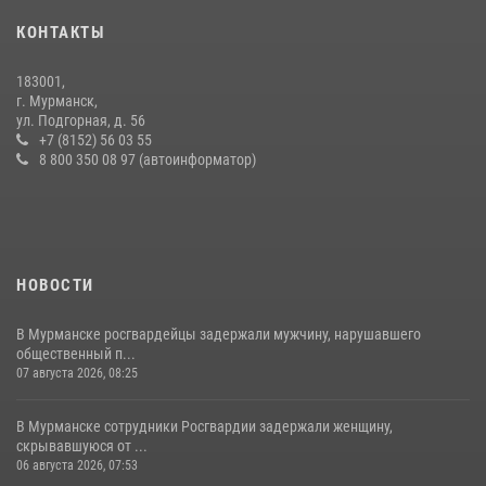
по Мурманской области новый автомобиль для несения службы
КОНТАКТЫ
21 июля 2026, 08:15
1
183001,
В Мурманске росгвардейцы задержали женщину, пытавшуюся
г. Мурманск,
похитить одежду из гипермаркета
ул. Подгорная, д. 56
+7 (8152) 56 03 55
08 июля 2026, 08:03
8 800 350 08 97 (автоинформатор)
НОВОСТИ
В Мурманске росгвардейцы задержали мужчину, нарушавшего
общественный п...
07 августа 2026, 08:25
В Мурманске сотрудники Росгвардии задержали женщину,
скрывавшуюся от ...
06 августа 2026, 07:53