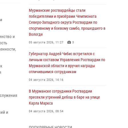
Мурманские росгвардейцы стали
победителями и призёрами Чемпионата
ём
Северо-Западного округа Росгвардии по
спортивному и боевому самбо, прошедшего в
Вологде
инство и
ость
05 августа 2026, 11:27
3
ценности,
Губернатор Андрей Чибис встретился с
личным составом Управления Росгвардии по
 к
Мурманской области и вручил награды
отличившимся сотрудникам
я
04 августа 2026, 14:16
В Мурманске сотрудники Росгвардии
 служения
пресекли утренний дебош в баре на улице
Карла Маркса
04 августа 2026, 08:54
ний и
Морской отряд Северо - Западного округа
ПОПУЛЯРНЫЕ НОВОСТИ