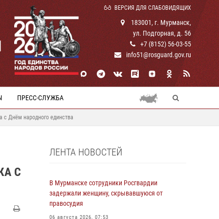
ВЕРСИЯ ДЛЯ СЛАБОВИДЯЩИХ
183001, г. Мурманск,
ул. Подгорная, д. 56
И
+7 (8152) 56-03-55
info51@rosguard.gov.ru
Ы
ПРЕСС-СЛУЖБА
а с Днём народного единства
ЛЕНТА НОВОСТЕЙ
КА С
В Мурманске сотрудники Росгвардии
задержали женщину, скрывавшуюся от
правосудия
06 августа 2026, 07:53