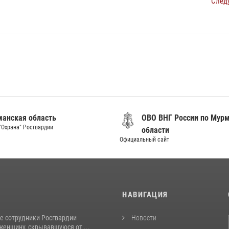
След
анская область
ОВО ВНГ России по Мур
"Охрана" Росгвардии
области
Официальный сайт
И
НАВИГАЦИЯ
е сотрудники Росгвардии
Новости
женщину, скрывавшуюся от ...