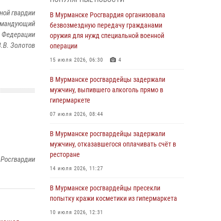
Росгвардии отмечает 37 лет со дня
образования
ной гвардии
В Мурманске Росгвардия организовала
командующий
безвозмездную передачу гражданами
03 августа 2026, 12:23
4
й Федерации
оружия для нужд специальной военной
.В. Золотов
Сотрудники вневедомственной охраны
операции
Росгвардии пресекли хулиганские действия
15 июля 2026, 06:30
4
дебошира на автозаправочной станции
города Кандалакши
В Мурманске росгвардейцы задержали
мужчину, выпившего алкоголь прямо в
03 августа 2026, 09:12
гипермаркете
Сотрудники Росгвардии провели инструктаж
07 июля 2026, 08:44
по антитеррористической защищенности для
членов избирательных комиссий в
В Мурманске росгвардейцы задержали
преддверии выборов
мужчину, отказавшегося оплачивать счёт в
ресторане
31 июля 2026, 08:48
3
 Росгвардии
14 июля 2026, 11:27
Сотрудники Росгвардии задержали мужчину,
не оплатившего счет в ресторане
В Мурманске росгвардейцы пресекли
попытку кражи косметики из гипермаркета
30 июля 2026, 14:09
10 июля 2026, 12:31
В Управлении Росгвардии по Мурманской