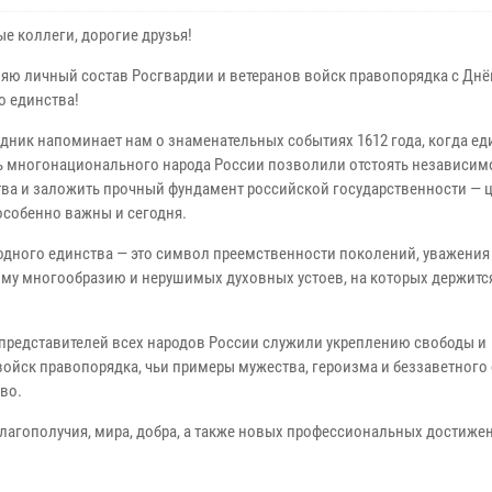
е коллеги, дорогие друзья!
яю личный состав Росгвардии и ветеранов войск правопорядка с Дн
о единства!
здник напоминает нам о знаменательных событиях 1612 года, когда ед
ь многонационального народа России позволили отстоять независим
тва и заложить прочный фундамент российской государственности — 
особенно важны и сегодня.
одного единства — это символ преемственности поколений, уважения
ому многообразию и нерушимых духовных устоев, на которых держитс
 представителей всех народов России служили укреплению свободы и
 войск правопорядка, чьи примеры мужества, героизма и беззаветного
во.
лагополучия, мира, добра, а также новых профессиональных достиже