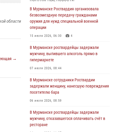
Росгвардии пресекли хулиганские действия
дебошира на автозаправочной станции
В Мурманске Росгвардия организовала
города Кандалакши
безвозмездную передачу гражданами
кой области
оружия для нужд специальной военной
03 августа 2026, 09:12
операции
Сотрудники Росгвардии провели инструктаж
15 июля 2026, 06:30
4
по антитеррористической защищенности для
членов избирательных комиссий в
В Мурманске росгвардейцы задержали
преддверии выборов
мужчину, выпившего алкоголь прямо в
ующая →
гипермаркете
31 июля 2026, 08:48
3
07 июля 2026, 08:44
Сотрудники Росгвардии задержали мужчину,
не оплатившего счет в ресторане
В Мурманске сотрудники Росгвардии
задержали женщину, нанесшую повреждения
30 июля 2026, 14:09
посетителю бара
В Управлении Росгвардии по Мурманской
06 июля 2026, 08:59
области прошло пожарно-тактическое
занятие совместно с МЧС России
В Мурманске росгвардейцы задержали
мужчину, отказавшегося оплачивать счёт в
30 июля 2026, 14:05
ресторане
В Управлении Росгвардии по Мурманской