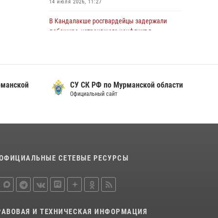
14 июля 2026, 11:27
области состоялось богослужение,
посвященное Дню памяти святого
В Кандалакше росгвардейцы задержали
равноапостольного великого князя
дебошира, устроившего конфликт в
Владимира
гостинице
29 июля 2026, 12:17
4
13 июля 2026, 09:11
В Мурманске сотрудники Росгвардии
В Мурманске состоялся региональный забег
пресекли ночной дебош в баре на улице
манской
СУ СК РФ по Мурманской области
«Динамо бежит 2026»
Орликовой
Официальный сайт
28 июля 2026, 08:02
4
29 июля 2026, 09:34
В Мурманске росгвардейцы пресекли
попытку кражи косметики из гипермаркета
10 июля 2026, 12:31
ОФИЦИАЛЬНЫЕ СЕТЕВЫЕ РЕСУРСЫ
В Мурманске росгвардейцы пресекли
хулиганские действия местной жительницы,
нарушавшей общественный порядок в
магазине - буфете
15 июля 2026, 14:01
РАВОВАЯ И ТЕХНИЧЕСКАЯ ИНФОРМАЦИЯ