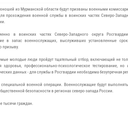
 юношей из Мурманской области будут призваны военными комиссари
ля прохождения военной службы в воинских частях Северо-Западн
ии.
менно в воинских частях Северо-Западного округа Росгварди
ние в запас военнослужащих, выслуживших установленные сро
о призыву.
мые молодые люди пройдут тщательный отбор, включающий не тол
я здоровья, профессионально-психологическое тестирование, но 
ческих данных - для службы в Росгвардии необходима безупречная ре
 специальной военной операции. Военнослужащие будут выполнять
бщественной безопасности в регионах северо-запада России.
е тысячи граждан.