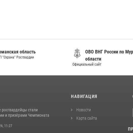
анская область
ОВО ВНГ России по Мур
"Охрана" Росгвардии
области
Официальный сайт
И
НАВИГАЦИЯ
 росгвардейцы стали
Новости
ми и призёрами Чемпионата
Карта сайта
26, 11:27
П