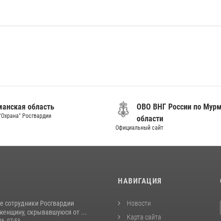
анская область
ОВО ВНГ России по Мур
"Охрана" Росгвардии
области
Официальный сайт
И
НАВИГАЦИЯ
е сотрудники Росгвардии
Новости
женщину, скрывавшуюся от ...
Карта сайта