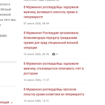
Росгвардии отмечает 37 лет со дня
ческого
образования
В Мурманске росгвардейцы задержали
 тёплый
мужчину, выпившего алкоголь прямо в
03 августа 2026, 12:23
4
Великой
гипермаркете
ых лет» мы
Сотрудники вневедомственной охраны
07 июля 2026, 08:44
в
Росгвардии пресекли хулиганские действия
дебошира на автозаправочной станции
В Мурманске Росгвардия организовала
раде,
города Кандалакши
безвозмездную передачу гражданами
оружия для нужд специальной военной
03 августа 2026, 09:12
операции
Сотрудники Росгвардии провели инструктаж
15 июля 2026, 06:30
4
по антитеррористической защищенности для
членов избирательных комиссий в
В Мурманске росгвардейцы задержали
преддверии выборов
мужчину, отказавшегося оплачивать счёт в
ресторане
31 июля 2026, 08:48
3
14 июля 2026, 11:27
Сотрудники Росгвардии задержали мужчину,
не оплатившего счет в ресторане
В Мурманске росгвардейцы пресекли
попытку кражи косметики из гипермаркета
30 июля 2026, 14:09
10 июля 2026, 12:31
ующая →
В Управлении Росгвардии по Мурманской