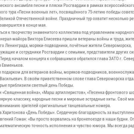
еского ансамбля песни и пляски Росгвардии в рамках всероссийског
ного тура «Песни военных лет», посвящённого 75-летию победы совет
 Великой Отечественной войне. Праздничный тур охватит несколько р
 завершится в конце мая.
ься к творчеству знаменитого коллектива под управлением народного
енерал-майора Виктора Елисеева пришли ветераны войны и труда, жит
го Ленинграда, моряки-подводники, почётные жители Североморска,
ужащие и сотрудники Росгвардии с семьями, представители других с
. Перед началом концерта к собравшимся обратился глава ЗАТО г. Сев
 Евменьков.
м подарком для ветеранов войны, моряков-подводников, военнослуж
 Васильевич. В своём приветственном слове глава Североморска отда
орые приблизили светлый день Победы.
и «Священная война», «Марш артиллеристов», «Песенка фронтового шо
лярную классику, народные песни и мировые эстрадные хиты. Своё ма
в вниманию зрителей оригинальные танцевальные номера.
 Харитонова «День Победы». Сердечную благодарность за выступлени
вгений Гоман: «Вы просто ворвались на бронепоезде в наши будни. 
 математическую точность исполнения и чувство юмора. Мы всегда ра