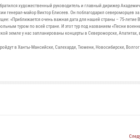
обратился художественный руководитель и главный дирижер Академи
сии генерал-майор Виктор Елисеев. Он поблагодарил североморцев за
щее: «Приближается очень важная дата для нашей страны – 75-летие 
льным туром по всей стране. И этот тур под названием «Песни военн
ской земле у нас запланированы концерты в Североморске, Апатитах, 
ройдут в Ханты-Мансийске, Салехарде, Тюмени, Новосибирске, Волгог
След