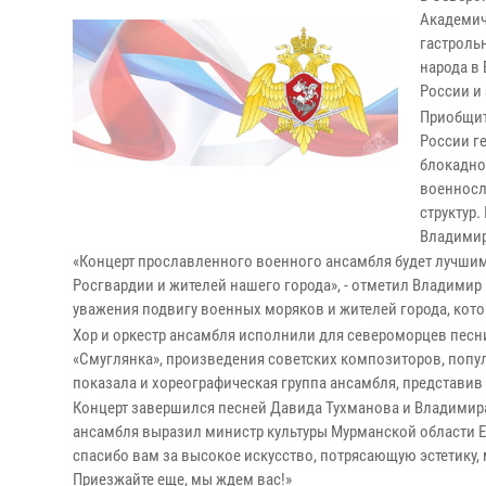
Академич
гастроль
народа в
России и
Приобщит
России г
блокадно
военносл
структур
Владимир
«Концерт прославленного военного ансамбля будет лучши
Росгвардии и жителей нашего города», - отметил Владимир
уважения подвигу военных моряков и жителей города, кот
Хор и оркестр ансамбля исполнили для североморцев песн
«Смуглянка», произведения советских композиторов, попу
показала и хореографическая группа ансамбля, представи
Концерт завершился песней Давида Тухманова и Владимира
ансамбля выразил министр культуры Мурманской области Е
спасибо вам за высокое искусство, потрясающую эстетику,
Приезжайте еще, мы ждем вас!»