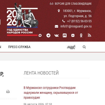
ВЕРСИЯ ДЛЯ СЛАБОВИДЯЩИХ
183001, г. Мурманск,
ул. Подгорная, д. 56
И
+7 (8152) 56-03-55
info51@rosguard.gov.ru
Ы
ПРЕСС-СЛУЖБА
ЛЕНТА НОВОСТЕЙ
Р,
В Мурманске сотрудники Росгвардии
задержали женщину, скрывавшуюся от
правосудия
06 августа 2026, 07:53