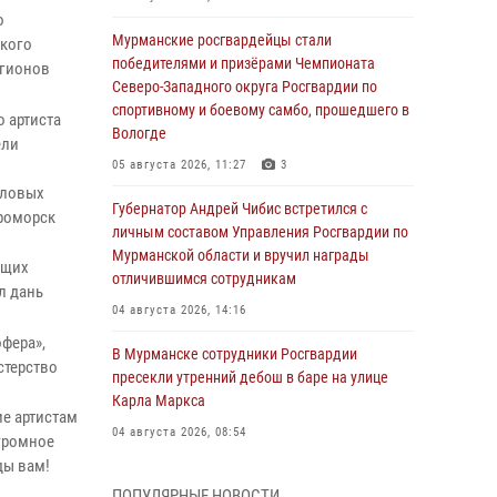
о
Мурманские росгвардейцы стали
ского
победителями и призёрами Чемпионата
егионов
Северо-Западного округа Росгвардии по
спортивному и боевому самбо, прошедшего в
 артиста
Вологде
ели
05 августа 2026, 11:27
3
иловых
Губернатор Андрей Чибис встретился с
ероморск
личным составом Управления Росгвардии по
Мурманской области и вручил награды
ащих
отличившимся сотрудникам
л дань
04 августа 2026, 14:16
фера»,
В Мурманске сотрудники Росгвардии
стерство
пресекли утренний дебош в баре на улице
Карла Маркса
е артистам
04 августа 2026, 08:54
Огромное
ды вам!
Морской отряд Северо - Западного округа
ПОПУЛЯРНЫЕ НОВОСТИ