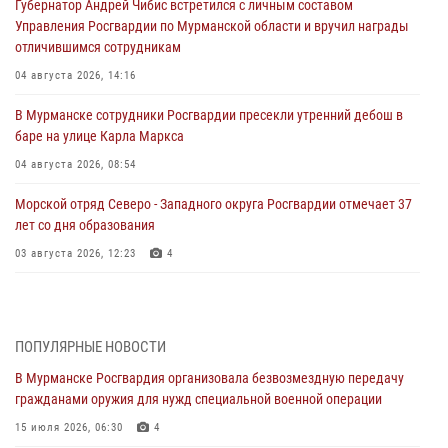
Губернатор Андрей Чибис встретился с личным составом
Управления Росгвардии по Мурманской области и вручил награды
отличившимся сотрудникам
04 августа 2026, 14:16
В Мурманске сотрудники Росгвардии пресекли утренний дебош в
баре на улице Карла Маркса
04 августа 2026, 08:54
Морской отряд Северо - Западного округа Росгвардии отмечает 37
лет со дня образования
03 августа 2026, 12:23
4
Сотрудники вневедомственной охраны Росгвардии пресекли
хулиганские действия дебошира на автозаправочной станции
города Кандалакши
ПОПУЛЯРНЫЕ НОВОСТИ
03 августа 2026, 09:12
В Мурманске Росгвардия организовала безвозмездную передачу
гражданами оружия для нужд специальной военной операции
Сотрудники Росгвардии провели инструктаж по
антитеррористической защищенности для членов избирательных
15 июля 2026, 06:30
4
комиссий в преддверии выборов