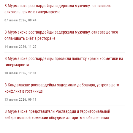
В Мурманске росгвардейцы задержали мужчину, выпившего
31 июля 2026, 08:48
3
алкоголь прямо в гипермаркете
Сотрудники Росгвардии задержали мужчину, не оплатившего счет в
07 июля 2026, 08:44
ресторане
В Мурманске росгвардейцы задержали мужчину, отказавшегося
30 июля 2026, 14:09
оплачивать счёт в ресторане
В Управлении Росгвардии по Мурманской области прошло пожарно-
14 июля 2026, 11:27
тактическое занятие совместно с МЧС России
В Мурманске росгвардейцы пресекли попытку кражи косметики из
30 июля 2026, 14:05
гипермаркета
В Управлении Росгвардии по Мурманской области состоялось
10 июля 2026, 12:31
богослужение, посвященное Дню памяти святого
равноапостольного великого князя Владимира
В Кандалакше росгвардейцы задержали дебошира, устроившего
конфликт в гостинице
29 июля 2026, 12:17
4
13 июля 2026, 09:11
В Мурманске представители Росгвардии и территориальной
избирательной комиссии обсудили алгоритмы обеспечения
безопасности в период выборов
16 июля 2026, 07:26